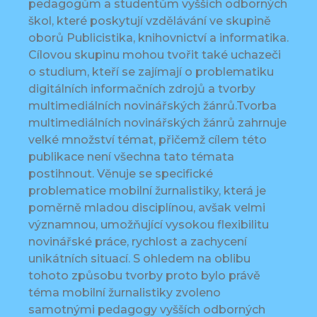
pedagogům a studentům vyšších odborných
škol, které poskytují vzdělávání ve skupině
oborů Publicistika, knihovnictví a informatika.
Cílovou skupinu mohou tvořit také uchazeči
o studium, kteří se zajímají o problematiku
digitálních informačních zdrojů a tvorby
multimediálních novinářských žánrů.Tvorba
multimediálních novinářských žánrů zahrnuje
velké množství témat, přičemž cílem této
publikace není všechna tato témata
postihnout. Věnuje se specifické
problematice mobilní žurnalistiky, která je
poměrně mladou disciplínou, avšak velmi
významnou, umožňující vysokou flexibilitu
novinářské práce, rychlost a zachycení
unikátních situací. S ohledem na oblibu
tohoto způsobu tvorby proto bylo právě
téma mobilní žurnalistiky zvoleno
samotnými pedagogy vyšších odborných