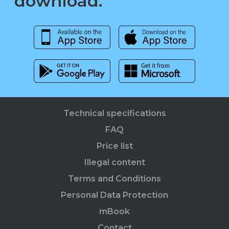
download.
Technical specifications
FAQ
Price list
Illegal content
Terms and Conditions
Personal Data Protection
mBook
Contact