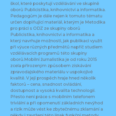
škol, které poskytují vzdělávání ve skupině
oborů Publicistika, knihovnictví a informatika.
Pedagogům je dále nejen k tomuto tématu
určen doplňující materiál, kterým je Metodika
pro práci s ODZ ze skupiny oborů
Publicistika, knihovnictví a informatika a
který navrhuje možnosti, jak publikaci využít
při výuce různých předmětů napříč studiem
vzdělávacích programů této skupiny
oborů.Mobilní žurnalistika je od roku 2015
zcela přirozeným způsobem získávání
zpravodajského materiálu v uspokojivé
kvalitě. V její prospěch hraje hned několik
faktorů – cena, snadnost ovládání,
dostupnost a vysoká kvalita technologií.
Přesto není práce s mobilním telefonem
triviální a při opomenutí základních nevýhod
a rizik může vést ke zbytečnému zklamání a
někdy i zavržení této jinak funkční metody