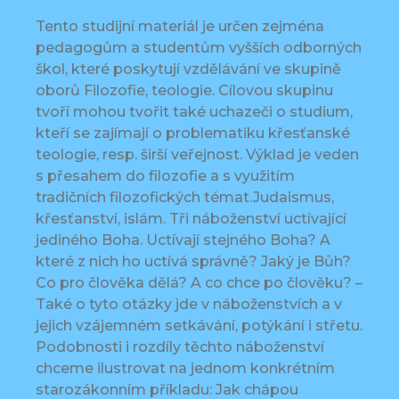
Tento studijní materiál je určen zejména
pedagogům a studentům vyšších odborných
škol, které poskytují vzdělávání ve skupině
oborů Filozofie, teologie. Cílovou skupinu
tvoří mohou tvořit také uchazeči o studium,
kteří se zajímají o problematiku křesťanské
teologie, resp. širší veřejnost. Výklad je veden
s přesahem do filozofie a s využitím
tradičních filozofických témat.Judaismus,
křesťanství, islám. Tři náboženství uctívající
jediného Boha. Uctívají stejného Boha? A
které z nich ho uctívá správně? Jaký je Bůh?
Co pro člověka dělá? A co chce po člověku? –
Také o tyto otázky jde v náboženstvích a v
jejich vzájemném setkávání, potýkání i střetu.
Podobnosti i rozdíly těchto náboženství
chceme ilustrovat na jednom konkrétním
starozákonním příkladu: Jak chápou