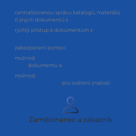
centralizovanou správu katalogů, materiálů
či jiných dokumentů s
řízenou distribucí
rychlý přístup k dokumentům z
jakéhokoliv zařízení on-line i off-line
zabezpečení pomocí
šifrování
možnost
monitorování, čtení, stahování,
tisku
dokumentů a
potvrzení o přečtení
možnost
tvorby multimediálních e-booků,
checklistů či testů
pro ověření znalostí
Zaměstnanec a zákazník