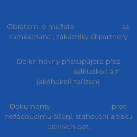
off-line
.
Obratem je můžete
řízeně sdílet
se
zaměstnanci, zákazníky či partnery.
Do knihovny přistupujete přes
vlastní aplikaci
odkudkoli a z
jakéhokoli zařízení.
Dokumenty
bezpečně šifruji
proti
nežádoucímu šíření, stahování a tisku
citlivých dat.