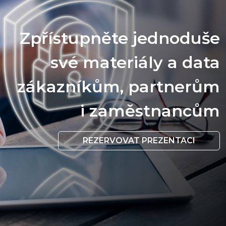
Zpřístupněte jednoduše
své materiály a data
zákazníkům, partnerům
i zaměstnancům
REZERVOVAT PREZENTACI