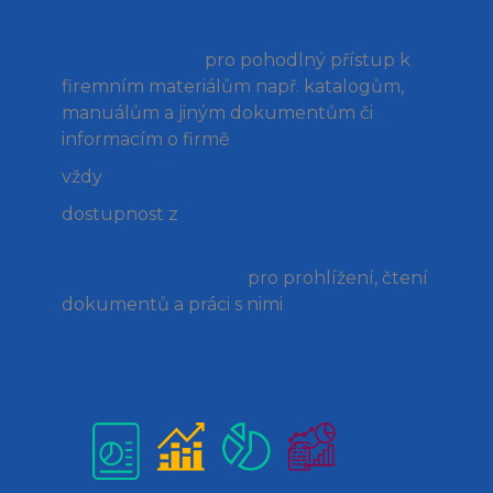
jednotné místo
pro pohodlný přístup k
firemním materiálům např. katalogům,
manuálům a jiným dokumentům či
informacím o firmě
vždy
aktuální materiály
dostupnost z
jakéhokoli zařízení on-line i
off-line
interaktivní nástroje
pro prohlížení, čtení
dokumentů a práci s nimi