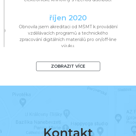
říjen 2020
Obnovila jsem akreditaci od MŠMT k provádění
vzdělávacích programů a technického
zpracování digitálních materiálů pro on/off-line
výuku.
srpen 2020
ZOBRAZIT VÍCE
Překročila jsem 1 000 knih v systému
a 10 000 registrovaných uživatelů.
březen 2020
Začala jsem podporovat distanční vzdělávání a
v krátké době znásobila návštěvy v knihovnách.
Kontakt
listopad 2019