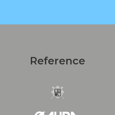
0
otevřených knih ročně
Reference