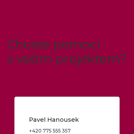
Chcete pomoci
s vaším projektem?
Stačí se mi ozvat
Pavel Hanousek
+420 775 555 357