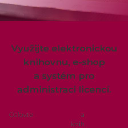
Využijte elektronickou
knihovnu, e-shop
a systém pro
administraci licencí.
Oslovte
nové čtenáře
a
navyšte si
prodeje
knih.