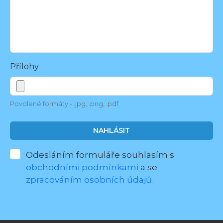
Přílohy
Povolené formáty - .jpg, .png, .pdf
NAHLÁSIT
Odesláním formuláře souhlasím s
obchodními podmínkami
a se
zpracováním osobních údajů
.