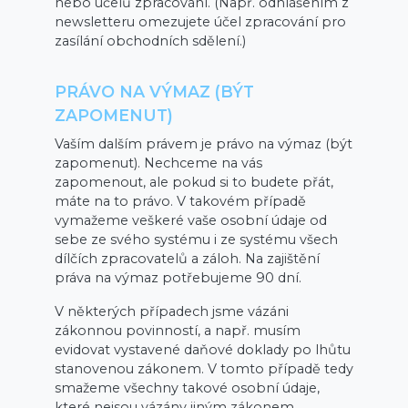
nebo účelů zpracování. (Např. odhlášením z
newsletteru omezujete účel zpracování pro
zasílání obchodních sdělení.)
PRÁVO NA VÝMAZ (BÝT
ZAPOMENUT)
Vaším dalším právem je právo na výmaz (být
zapomenut). Nechceme na vás
zapomenout, ale pokud si to budete přát,
máte na to právo. V takovém případě
vymažeme veškeré vaše osobní údaje od
sebe ze svého systému i ze systému všech
dílčích zpracovatelů a záloh. Na zajištění
práva na výmaz potřebujeme 90 dní.
V některých případech jsme vázáni
zákonnou povinností, a např. musím
evidovat vystavené daňové doklady po lhůtu
stanovenou zákonem. V tomto případě tedy
smažeme všechny takové osobní údaje,
které nejsou vázány jiným zákonem.