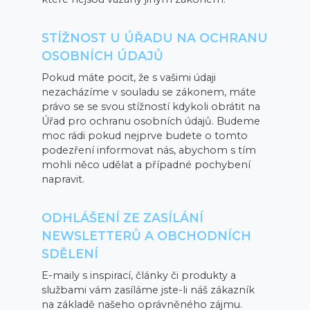
STÍŽNOST U ÚŘADU NA OCHRANU
OSOBNÍCH ÚDAJŮ
Pokud máte pocit, že s vašimi údaji
nezacházíme v souladu se zákonem, máte
právo se se svou stížností kdykoli obrátit na
Úřad pro ochranu osobních údajů. Budeme
moc rádi pokud nejprve budete o tomto
podezření informovat nás, abychom s tím
mohli něco udělat a případné pochybení
napravit.
ODHLÁŠENÍ ZE ZASÍLÁNÍ
NEWSLETTERŮ A OBCHODNÍCH
SDĚLENÍ
E-maily s inspirací, články či produkty a
službami vám zasíláme jste-li náš zákazník
na základě našeho oprávněného zájmu.