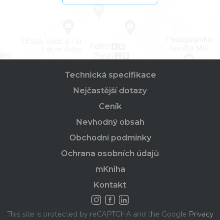
Technická specifikace
Nejčastější dotazy
Ceník
Nevhodný obsah
Obchodní podmínky
Ochrana osobních údajů
mKniha
Kontakt
This site is protected by reCAPTCHA and the Google
Privacy