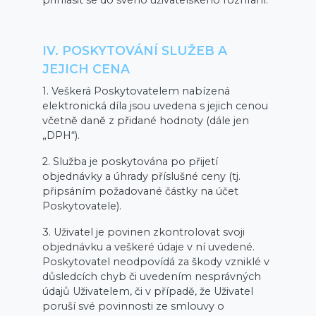
přihlásit se do svého uživatelského rozhraní.
IV. POSKYTOVÁNÍ SLUŽEB A
JEJICH CENA
1. Veškerá Poskytovatelem nabízená
elektronická díla jsou uvedena s jejich cenou
včetně daně z přidané hodnoty (dále jen
„DPH“).
2. Služba je poskytována po přijetí
objednávky a úhrady příslušné ceny (tj.
připsáním požadované částky na účet
Poskytovatele).
3. Uživatel je povinen zkontrolovat svoji
objednávku a veškeré údaje v ní uvedené.
Poskytovatel neodpovídá za škody vzniklé v
důsledcích chyb či uvedením nesprávných
údajů Uživatelem, či v případě, že Uživatel
poruší své povinnosti ze smlouvy o