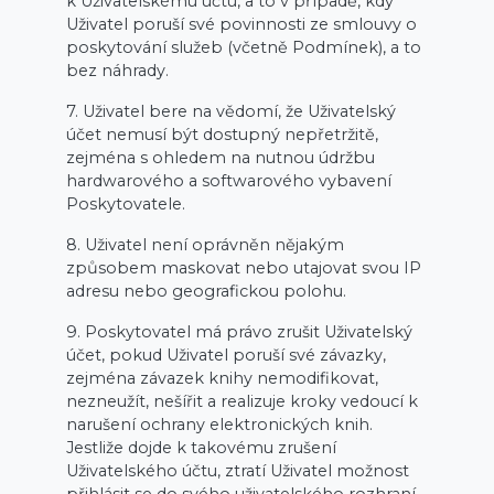
k Uživatelskému účtu, a to v případě, kdy
Uživatel poruší své povinnosti ze smlouvy o
poskytování služeb (včetně Podmínek), a to
bez náhrady.
7. Uživatel bere na vědomí, že Uživatelský
účet nemusí být dostupný nepřetržitě,
zejména s ohledem na nutnou údržbu
hardwarového a softwarového vybavení
Poskytovatele.
8. Uživatel není oprávněn nějakým
způsobem maskovat nebo utajovat svou IP
adresu nebo geografickou polohu.
9. Poskytovatel má právo zrušit Uživatelský
účet, pokud Uživatel poruší své závazky,
zejména závazek knihy nemodifikovat,
nezneužít, nešířit a realizuje kroky vedoucí k
narušení ochrany elektronických knih.
Jestliže dojde k takovému zrušení
Uživatelského účtu, ztratí Uživatel možnost