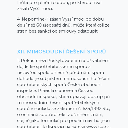
lhůta pro plnění o dobu, po kterou trval
zásah Vyšší moci.
4. Nepomine-li zásah Vyšší moci po dobu
delší než 60 (šedesát) dnů, může kterákoli ze
stran bez sankcí od smlouvy odstoupit.
XII. MIMOSOUDNÍ ŘEŠENÍ SPORŮ
1. Pokud mezi Poskytovatelem a Uživatelem
dojde ke spotřebitelskému sporu a
nezavřou spolu ohledně předmětu sporu
dohodu, je subjektem mimosoudního řešení
spotřebitelských sporů Česká obchodní
inspekce. Pravidla stanovená Českou
obchodní inspekcí, která upravují postup při
mimosoudním řešení spotřebitelských
sporů v souladu se zákonem č. 634/1992 Sb.,
o ochraně spotřebitele, v účinném znění,
stejně jako formulář pro podání návrhu, jsou
spotřebiteli k dispozici na adrese www.coi.cz.