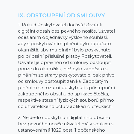
IX. ODSTOUPENÍ OD SMLOUVY
1. Pokud Poskytovatel dodává Uživateli
digitální obsah bez pevného nosiče, Uživatel
odesláním objednávky výslovně souhlasí,
aby s poskytováním plnění bylo započato
okamžitě, aby mu plnění bylo poskytnuto
po připsání příslušné platby Poskytovateli.
Uživatel je oprávněn od smlouvy odstoupit
pouze do okamžiku, než bylo započato s
plněním ze strany poskytovatele, pak právo
od smlouvy odstoupit zaniká. Započatým
plněním se rozumí poskytnutí zpřístupnění
zakoupeného obsahu do aplikace čtečka,
respektive stažení fyzických souborů přímo
do uživatelského účtu v aplikaci či čtečkách.
2. Nejde-li o poskytnutí digitálního obsahu
bez pevného nosiče uživatel má v souladu s
ustanovením § 1829 odst. 1 občanského