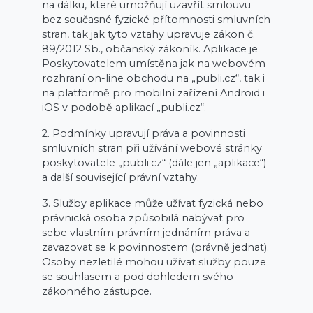
na dálku, které umožňují uzavřít smlouvu
bez současné fyzické přítomnosti smluvních
stran, tak jak tyto vztahy upravuje zákon č.
89/2012 Sb., občanský zákoník. Aplikace je
Poskytovatelem umístěna jak na webovém
rozhraní on-line obchodu na „publi.cz“, tak i
na platformě pro mobilní zařízení Android i
iOS v podobě aplikací „publi.cz“.
2. Podmínky upravují práva a povinnosti
smluvních stran při užívání webové stránky
poskytovatele „publi.cz“ (dále jen „aplikace“)
a další související právní vztahy.
3. Služby aplikace může užívat fyzická nebo
právnická osoba způsobilá nabývat pro
sebe vlastním právním jednáním práva a
zavazovat se k povinnostem (právně jednat).
Osoby nezletilé mohou užívat služby pouze
se souhlasem a pod dohledem svého
zákonného zástupce.