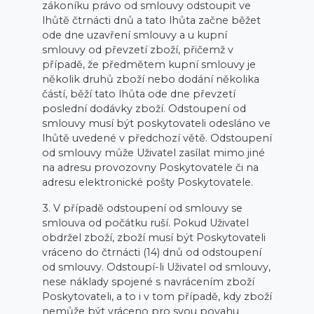
zákoníku právo od smlouvy odstoupit ve
lhůtě čtrnácti dnů a tato lhůta začne běžet
ode dne uzavření smlouvy a u kupní
smlouvy od převzetí zboží, přičemž v
případě, že předmětem kupní smlouvy je
několik druhů zboží nebo dodání několika
částí, běží tato lhůta ode dne převzetí
poslední dodávky zboží. Odstoupení od
smlouvy musí být poskytovateli odesláno ve
lhůtě uvedené v předchozí větě. Odstoupení
od smlouvy může Uživatel zasílat mimo jiné
na adresu provozovny Poskytovatele či na
adresu elektronické pošty Poskytovatele.
3. V případě odstoupení od smlouvy se
smlouva od počátku ruší. Pokud Uživatel
obdržel zboží, zboží musí být Poskytovateli
vráceno do čtrnácti (14) dnů od odstoupení
od smlouvy. Odstoupí-li Uživatel od smlouvy,
nese náklady spojené s navrácením zboží
Poskytovateli, a to i v tom případě, kdy zboží
nemůže být vráceno pro svou povahu