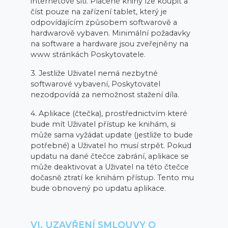
internetové síti. Placené knihy lze koupit a
číst pouze na zařízení tablet, který je
odpovídajícím způsobem softwarově a
hardwarově vybaven. Minimální požadavky
na software a hardware jsou zveřejněny na
www stránkách Poskytovatele.
3. Jestliže Uživatel nemá nezbytné
softwarové vybavení, Poskytovatel
nezodpovídá za nemožnost stažení díla.
4. Aplikace (čtečka), prostřednictvím které
bude mít Uživatel přístup ke knihám, si
může sama vyžádat update (jestliže to bude
potřebné) a Uživatel ho musí strpět. Pokud
updatu na dané čtečce zabrání, aplikace se
může deaktivovat a Uživatel na této čtečce
dočasně ztratí ke knihám přístup. Tento mu
bude obnovený po updatu aplikace.
VI. UZAVŘENÍ SMLOUVY O