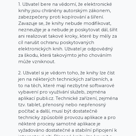
1. Uživatel bere na vědomí, že elektronické
knihy jsou chráněny autorským zákonem,
zabezpečeny proti kopírování a šíření.
Zavazuje se, že knihy nebude modifikovat,
nezneužije je a nebude je poskytovat dál, šířit
ani realizovat takové kroky, které by měly za
cíl narušit ochranu poskytovaných
elektronických knih. Uživatel je odpovědný
za škodu, která takovýmto jeho chováním
může vzniknout.
2. Uživatel si je vědom toho, že knihy lze číst
jen na některých technických zařízeních, a
to na těch, které mají nezbytné softwarové
vybavení pro využívání služeb, zejména
aplikací publi.cz. Technické zařízení, zejména
tzv. tablet, přenosný nebo nepřenosný
počítač a další, musí být dostatečně
technicky způsobilé provozu aplikace a pro
některé procesy samotné aplikace je
vyžadováno dostatečné a stabilní připojení k