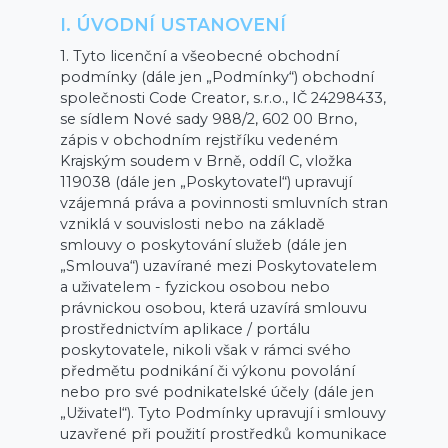
I. ÚVODNÍ USTANOVENÍ
1. Tyto licenční a všeobecné obchodní
podmínky (dále jen „Podmínky“) obchodní
společnosti Code Creator, s.r.o., IČ 24298433,
se sídlem Nové sady 988/2, 602 00 Brno,
zápis v obchodním rejstříku vedeném
Krajským soudem v Brně, oddíl C, vložka
119038 (dále jen „Poskytovatel“) upravují
vzájemná práva a povinnosti smluvních stran
vzniklá v souvislosti nebo na základě
smlouvy o poskytování služeb (dále jen
„Smlouva“) uzavírané mezi Poskytovatelem
a uživatelem - fyzickou osobou nebo
právnickou osobou, která uzavírá smlouvu
prostřednictvím aplikace / portálu
poskytovatele, nikoli však v rámci svého
předmětu podnikání či výkonu povolání
nebo pro své podnikatelské účely (dále jen
„Uživatel“). Tyto Podmínky upravují i smlouvy
uzavřené při použití prostředků komunikace