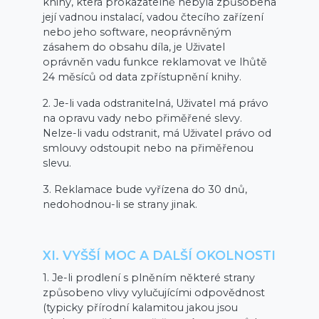
knihy, která prokazatelně nebyla způsobena
její vadnou instalací, vadou čtecího zařízení
nebo jeho software, neoprávněným
zásahem do obsahu díla, je Uživatel
oprávněn vadu funkce reklamovat ve lhůtě
24 měsíců od data zpřístupnění knihy.
2. Je-li vada odstranitelná, Uživatel má právo
na opravu vady nebo přiměřené slevy.
Nelze-li vadu odstranit, má Uživatel právo od
smlouvy odstoupit nebo na přiměřenou
slevu.
3. Reklamace bude vyřízena do 30 dnů,
nedohodnou-li se strany jinak.
XI. VYŠŠÍ MOC A DALŠÍ OKOLNOSTI
1. Je-li prodlení s plněním některé strany
způsobeno vlivy vylučujícími odpovědnost
(typicky přírodní kalamitou jakou jsou