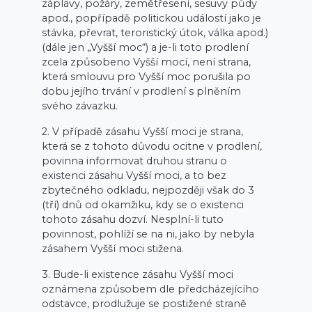
záplavy, požáry, zemětřesení, sesuvy půdy
apod., popřípadě politickou událostí jako je
stávka, převrat, teroristický útok, válka apod.)
(dále jen „Vyšší moc“) a je-li toto prodlení
zcela způsobeno Vyšší mocí, není strana,
která smlouvu pro Vyšší moc porušila po
dobu jejího trvání v prodlení s plněním
svého závazku.
2. V případě zásahu Vyšší moci je strana,
která se z tohoto důvodu ocitne v prodlení,
povinna informovat druhou stranu o
existenci zásahu Vyšší moci, a to bez
zbytečného odkladu, nejpozději však do 3
(tří) dnů od okamžiku, kdy se o existenci
tohoto zásahu dozví. Nesplní-li tuto
povinnost, pohlíží se na ni, jako by nebyla
zásahem Vyšší moci stižena.
3. Bude-li existence zásahu Vyšší moci
oznámena způsobem dle předcházejícího
odstavce, prodlužuje se postižené straně