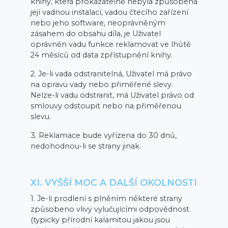
knihy, která prokazatelně nebyla způsobena
její vadnou instalací, vadou čtecího zařízení
nebo jeho software, neoprávněným
zásahem do obsahu díla, je Uživatel
oprávněn vadu funkce reklamovat ve lhůtě
24 měsíců od data zpřístupnění knihy.
2. Je-li vada odstranitelná, Uživatel má právo
na opravu vady nebo přiměřené slevy.
Nelze-li vadu odstranit, má Uživatel právo od
smlouvy odstoupit nebo na přiměřenou
slevu.
3. Reklamace bude vyřízena do 30 dnů,
nedohodnou-li se strany jinak.
XI. VYŠŠÍ MOC A DALŠÍ OKOLNOSTI
1. Je-li prodlení s plněním některé strany
způsobeno vlivy vylučujícími odpovědnost
(typicky přírodní kalamitou jakou jsou