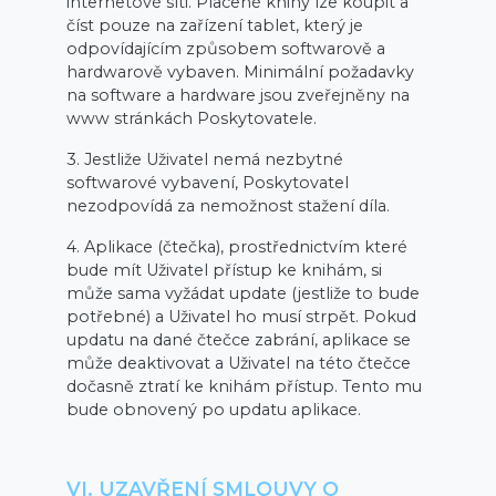
internetové síti. Placené knihy lze koupit a
číst pouze na zařízení tablet, který je
odpovídajícím způsobem softwarově a
hardwarově vybaven. Minimální požadavky
na software a hardware jsou zveřejněny na
www stránkách Poskytovatele.
3. Jestliže Uživatel nemá nezbytné
softwarové vybavení, Poskytovatel
nezodpovídá za nemožnost stažení díla.
4. Aplikace (čtečka), prostřednictvím které
bude mít Uživatel přístup ke knihám, si
může sama vyžádat update (jestliže to bude
potřebné) a Uživatel ho musí strpět. Pokud
updatu na dané čtečce zabrání, aplikace se
může deaktivovat a Uživatel na této čtečce
dočasně ztratí ke knihám přístup. Tento mu
bude obnovený po updatu aplikace.
VI. UZAVŘENÍ SMLOUVY O