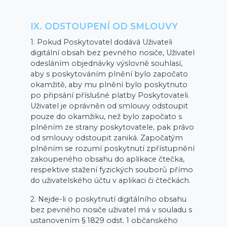
IX. ODSTOUPENÍ OD SMLOUVY
1. Pokud Poskytovatel dodává Uživateli
digitální obsah bez pevného nosiče, Uživatel
odesláním objednávky výslovně souhlasí,
aby s poskytováním plnění bylo započato
okamžitě, aby mu plnění bylo poskytnuto
po připsání příslušné platby Poskytovateli.
Uživatel je oprávněn od smlouvy odstoupit
pouze do okamžiku, než bylo započato s
plněním ze strany poskytovatele, pak právo
od smlouvy odstoupit zaniká. Započatým
plněním se rozumí poskytnutí zpřístupnění
zakoupeného obsahu do aplikace čtečka,
respektive stažení fyzických souborů přímo
do uživatelského účtu v aplikaci či čtečkách.
2. Nejde-li o poskytnutí digitálního obsahu
bez pevného nosiče uživatel má v souladu s
ustanovením § 1829 odst. 1 občanského