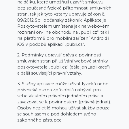
na dálku, které umožňují uzavřít smlouvu
bez současné fyzické přítomnosti smluvních
stran, tak jak tyto vztahy upravuje zákon č.
89/2012 Sb., občanský zákoník. Aplikace je
Poskytovatelem umístěna jak na webovém
rozhraní on-line obchodu na „publi.cz“, tak i
na platformě pro mobilní zařízení Android i
iOS v podobě aplikací „publi.cz“.
2. Podmínky upravují práva a povinnosti
smluvních stran při užívání webové stránky
poskytovatele „publi.cz“ (dále jen „aplikace“)
a další související právní vztahy.
3. Služby aplikace může užívat fyzická nebo
právnická osoba způsobilá nabývat pro
sebe vlastním právním jednáním práva a
zavazovat se k povinnostem (právně jednat).
Osoby nezletilé mohou užívat služby pouze
se souhlasem a pod dohledem svého
zákonného zástupce.