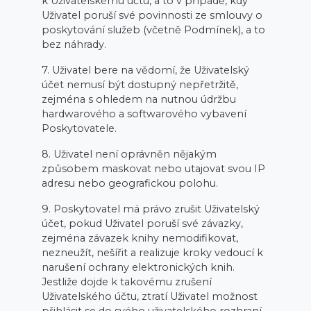
k Uživatelskému účtu, a to v případě, kdy
Uživatel poruší své povinnosti ze smlouvy o
poskytování služeb (včetně Podmínek), a to
bez náhrady.
7. Uživatel bere na vědomí, že Uživatelský
účet nemusí být dostupný nepřetržitě,
zejména s ohledem na nutnou údržbu
hardwarového a softwarového vybavení
Poskytovatele.
8. Uživatel není oprávněn nějakým
způsobem maskovat nebo utajovat svou IP
adresu nebo geografickou polohu.
9. Poskytovatel má právo zrušit Uživatelský
účet, pokud Uživatel poruší své závazky,
zejména závazek knihy nemodifikovat,
nezneužít, nešířit a realizuje kroky vedoucí k
narušení ochrany elektronických knih.
Jestliže dojde k takovému zrušení
Uživatelského účtu, ztratí Uživatel možnost