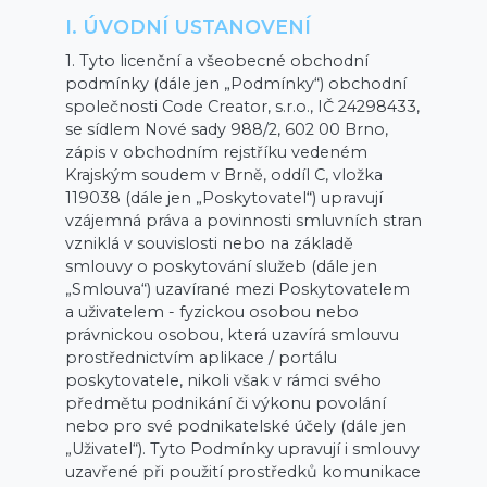
I. ÚVODNÍ USTANOVENÍ
1. Tyto licenční a všeobecné obchodní
podmínky (dále jen „Podmínky“) obchodní
společnosti Code Creator, s.r.o., IČ 24298433,
se sídlem Nové sady 988/2, 602 00 Brno,
zápis v obchodním rejstříku vedeném
Krajským soudem v Brně, oddíl C, vložka
119038 (dále jen „Poskytovatel“) upravují
vzájemná práva a povinnosti smluvních stran
vzniklá v souvislosti nebo na základě
smlouvy o poskytování služeb (dále jen
„Smlouva“) uzavírané mezi Poskytovatelem
a uživatelem - fyzickou osobou nebo
právnickou osobou, která uzavírá smlouvu
prostřednictvím aplikace / portálu
poskytovatele, nikoli však v rámci svého
předmětu podnikání či výkonu povolání
nebo pro své podnikatelské účely (dále jen
„Uživatel“). Tyto Podmínky upravují i smlouvy
uzavřené při použití prostředků komunikace