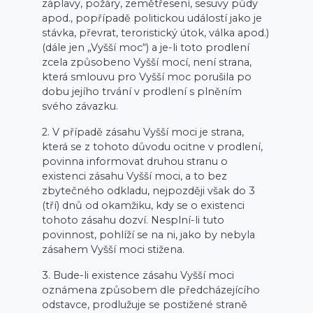
záplavy, požáry, zemětřesení, sesuvy půdy
apod., popřípadě politickou událostí jako je
stávka, převrat, teroristický útok, válka apod.)
(dále jen „Vyšší moc“) a je-li toto prodlení
zcela způsobeno Vyšší mocí, není strana,
která smlouvu pro Vyšší moc porušila po
dobu jejího trvání v prodlení s plněním
svého závazku.
2. V případě zásahu Vyšší moci je strana,
která se z tohoto důvodu ocitne v prodlení,
povinna informovat druhou stranu o
existenci zásahu Vyšší moci, a to bez
zbytečného odkladu, nejpozději však do 3
(tří) dnů od okamžiku, kdy se o existenci
tohoto zásahu dozví. Nesplní-li tuto
povinnost, pohlíží se na ni, jako by nebyla
zásahem Vyšší moci stižena.
3. Bude-li existence zásahu Vyšší moci
oznámena způsobem dle předcházejícího
odstavce, prodlužuje se postižené straně