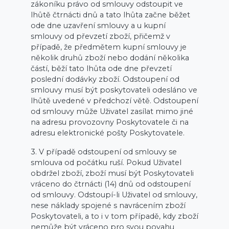
zákoníku právo od smlouvy odstoupit ve
lhůtě čtrnácti dnů a tato lhůta začne běžet
ode dne uzavření smlouvy a u kupní
smlouvy od převzetí zboží, přičemž v
případě, že předmětem kupní smlouvy je
několik druhů zboží nebo dodání několika
částí, běží tato lhůta ode dne převzetí
poslední dodávky zboží. Odstoupení od
smlouvy musí být poskytovateli odesláno ve
lhůtě uvedené v předchozí větě. Odstoupení
od smlouvy může Uživatel zasílat mimo jiné
na adresu provozovny Poskytovatele či na
adresu elektronické pošty Poskytovatele.
3. V případě odstoupení od smlouvy se
smlouva od počátku ruší. Pokud Uživatel
obdržel zboží, zboží musí být Poskytovateli
vráceno do čtrnácti (14) dnů od odstoupení
od smlouvy. Odstoupí-li Uživatel od smlouvy,
nese náklady spojené s navrácením zboží
Poskytovateli, a to i v tom případě, kdy zboží
nemůže být vráceno pro svou povahu