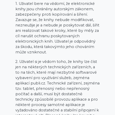
1. Uživatel bere na vědomí, že elektronické
knihy jsou chráněny autorským zákonem,
zabezpečeny proti kopírování a šíření.
Zavazuje se, že knihy nebude modifikovat,
nezneužije je a nebude je poskytovat dál, šířit
ani realizovat takové kroky, které by měly za
cíl narušit ochranu poskytovaných
elektronických knih. Uživatel je odpovědný
za škodu, která takovýmto jeho chováním
může vzniknout.
2. Uživatel si je vědom toho, že knihy lze číst
jen na některých technických zařízeních, a
to na těch, které mají nezbytné softwarové
vybavení pro využívání služeb, zejména
aplikací publi.cz. Technické zařízení, zejména
tzv. tablet, přenosný nebo nepřenosný
počítač a další, musí být dostatečně
technicky způsobilé provozu aplikace a pro
některé procesy samotné aplikace je
vyžadováno dostatečné a stabilní připojení k