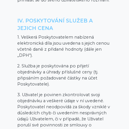
přihlásit se do svého uživatelského rozhraní.
IV. POSKYTOVÁNÍ SLUŽEB A
JEJICH CENA
1. Veškerá Poskytovatelem nabízená
elektronická díla jsou uvedena s jejich cenou
včetně daně z přidané hodnoty (dále jen
„DPH“).
2. Služba je poskytována po přijetí
objednávky a úhrady příslušné ceny (tj.
připsáním požadované částky na účet
Poskytovatele).
3. Uživatel je povinen zkontrolovat svoji
objednávku a veškeré údaje v ní uvedené.
Poskytovatel neodpovídá za škody vzniklé v
důsledcích chyb či uvedením nesprávných
údajů Uživatelem, či v případě, že Uživatel
poruší své povinnosti ze smlouvy o