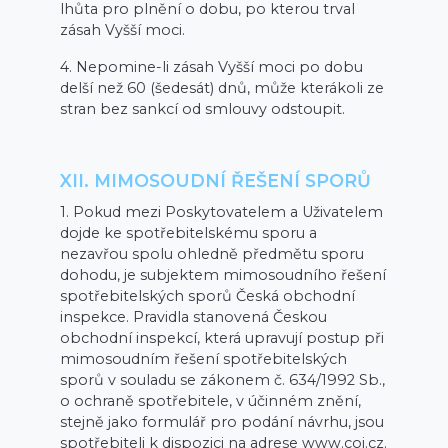
lhůta pro plnění o dobu, po kterou trval
zásah Vyšší moci.
4. Nepomine-li zásah Vyšší moci po dobu
delší než 60 (šedesát) dnů, může kterákoli ze
stran bez sankcí od smlouvy odstoupit.
XII. MIMOSOUDNÍ ŘEŠENÍ SPORŮ
1. Pokud mezi Poskytovatelem a Uživatelem
dojde ke spotřebitelskému sporu a
nezavřou spolu ohledně předmětu sporu
dohodu, je subjektem mimosoudního řešení
spotřebitelských sporů Česká obchodní
inspekce. Pravidla stanovená Českou
obchodní inspekcí, která upravují postup při
mimosoudním řešení spotřebitelských
sporů v souladu se zákonem č. 634/1992 Sb.,
o ochraně spotřebitele, v účinném znění,
stejně jako formulář pro podání návrhu, jsou
spotřebiteli k dispozici na adrese www.coi.cz.