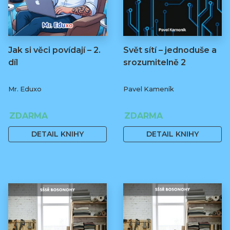
Jak si věci povídají – 2.
Svět sítí – jednoduše a
díl
srozumitelně 2
Mr. Eduxo
Pavel Kameník
ZDARMA
ZDARMA
DETAIL KNIHY
DETAIL KNIHY