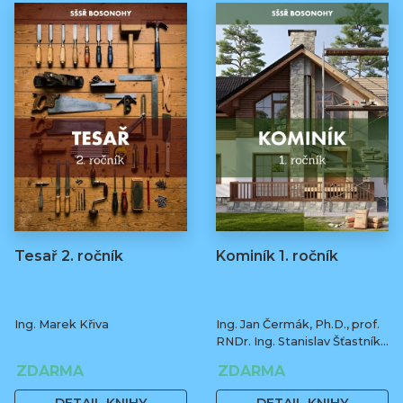
Tesař 2. ročník
Kominík 1. ročník
Ing. Marek Křiva
Ing. Jan Čermák, Ph.D., prof.
RNDr. Ing. Stanislav Šťastník,
CSc., Ph.D.
ZDARMA
ZDARMA