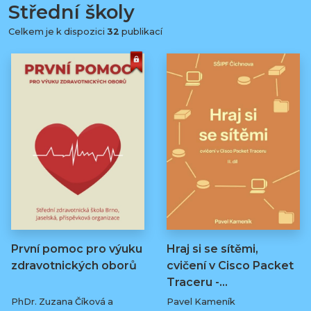
Střední školy
Celkem je k dispozici
32
publikací
První pomoc pro výuku
Hraj si se sítěmi,
zdravotnických oborů
cvičení v Cisco Packet
Traceru -…
PhDr. Zuzana Číková a
Pavel Kameník