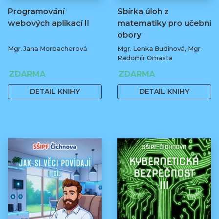
Programování
Sbírka úloh z
webových aplikací II
matematiky pro učební
obory
Mgr. Jana Morbacherová
Mgr. Lenka Budínová, Mgr.
Radomír Omasta
ZDARMA
ZDARMA
DETAIL KNIHY
DETAIL KNIHY