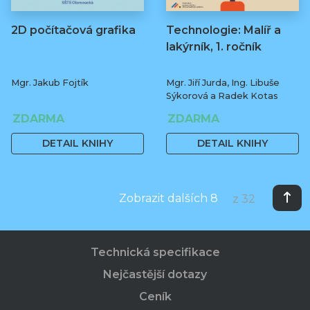
2D počítačová grafika
Technologie: Malíř a
lakýrník, 1. ročník
Mgr. Jakub Fojtík
Mgr. Jiří Jurda, Ing. Libuše
Sýkorová a Radek Kotas
ZDARMA
ZDARMA
DETAIL KNIHY
DETAIL KNIHY
Zobrazit dalších 8
z 32
Technická specifikace
Nejčastější dotazy
Ceník