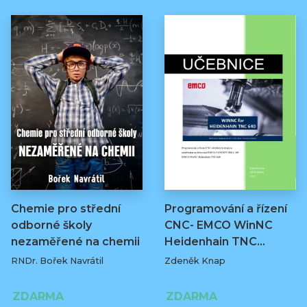
Chemie pro střední
Programování a řízení
odborné školy
CNC- EMCO WinNC
nezaměřené na chemii
Heidenhain TNC…
RNDr. Bořek Navrátil
Zdeněk Knap
ZDARMA
ZDARMA