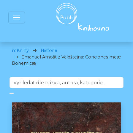
mKnihy
Historie
Emanuel Arnošt z Valdštejna: Conciones meæ
Bohemicæ