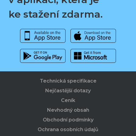
ke stažení zdarma.
Technická specifikace
Nejčastější dotazy
Ceník
Nevhodný obsah
Obchodní podmínky
Ochrana osobních údajů