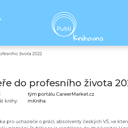
A
ofesního života 2022
ře do profesního života 20
:
tým portálu CareerMarket.cz
t knihy:
mKniha
a pro uchazeče o práci, absolventy českých VŠ, ve kter