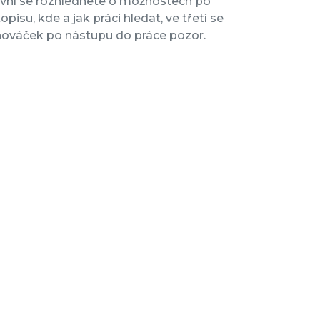
V první se rozhlédnete o možnostech po
pisu, kde a jak práci hledat, ve třetí se
o nováček po nástupu do práce pozor.