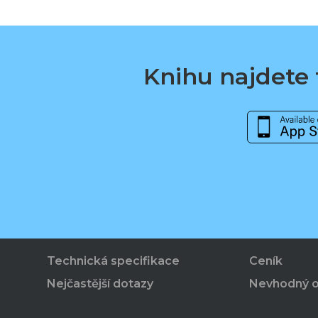
Knihu najdete t
Technická specifikace
Ceník
Nejčastější dotazy
Nevhodný 