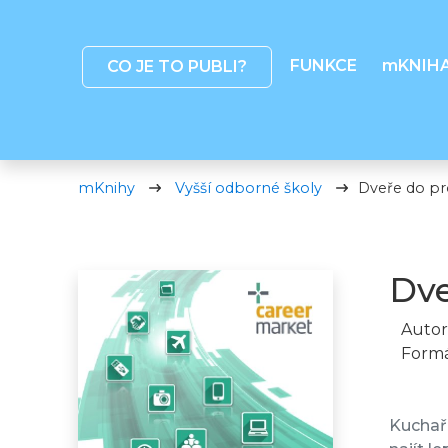
FUNKCE
mKNIH
CO JE TO PUBLI?
mKnihy
Vyšší odborné školy
Dveře do pr
Dve
Autor
Formá
Kuchařk