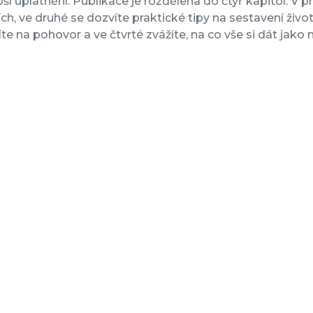
epší uplatnění. Publikace je rozdělena do čtyř kapitol. 
ích, ve druhé se dozvíte praktické tipy na sestavení životo
íte na pohovor a ve čtvrté zvážíte, na co vše si dát jak