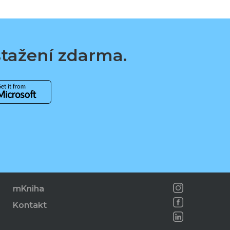
 stažení zdarma.
mKniha
Kontakt