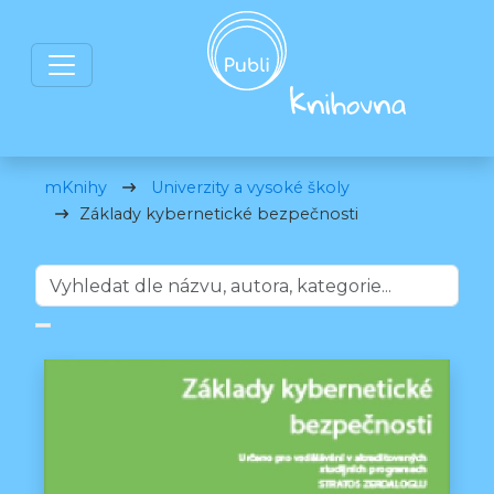
mKnihy
Univerzity a vysoké školy
Základy kybernetické bezpečnosti