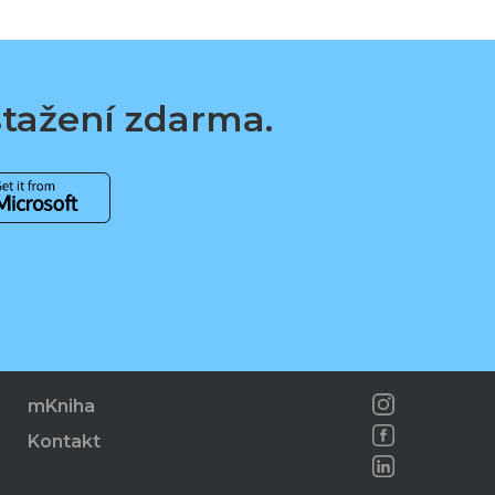
 stažení zdarma.
mKniha
Kontakt