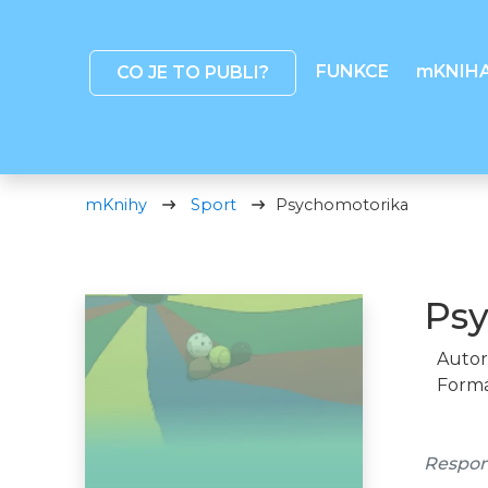
FUNKCE
mKNIH
CO JE TO PUBLI?
mKnihy
Sport
Psychomotorika
Ps
Autor
Formá
Respon