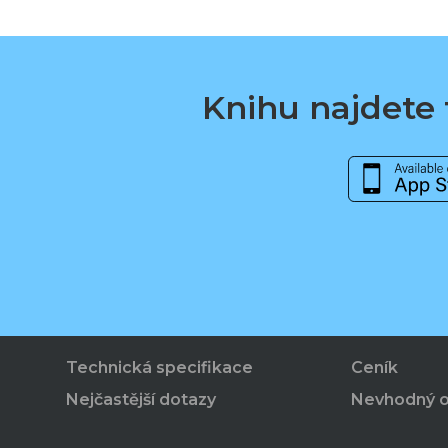
Knihu najdete t
Technická specifikace
Ceník
Nejčastější dotazy
Nevhodný 