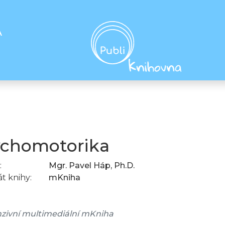
A
ychomotorika
:
Mgr. Pavel Háp, Ph.D.
t knihy:
mKniha
zivní multimediální mKniha