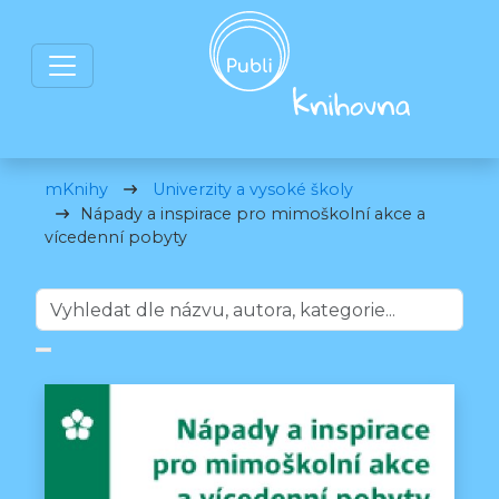
mKnihy
Univerzity a vysoké školy
Nápady a inspirace pro mimoškolní akce a
vícedenní pobyty