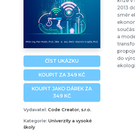
krize v
2013 do
směr ek
ekonom
součást
a moder
transfo
propoje
do výro
ČÍST UKÁZKU
ekolog
KOUPIT ZA 349 KČ
KOUPIT JAKO DÁREK ZA
349 KČ
Vydavatel:
Code Creator, s.r.o.
Kategorie:
Univerzity a vysoké
školy