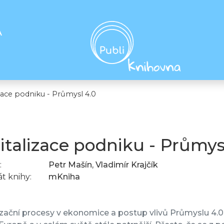
A
izace podniku - Průmysl 4.0
italizace podniku - Průmys
:
Petr Mašín, Vladimír Krajčík
t knihy:
mKniha
izační procesy v ekonomice a postup vlivů Průmyslu 4.0