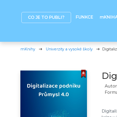
FUNKCE
mKNIH
CO JE TO PUBLI?
mKnihy
Univerzity a vysoké školy
Digital
Dig
Autor
Formá
Digital