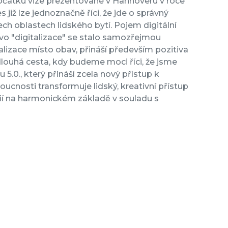
z počátku vize prezentované v Hannoveru v roce
iž lze jednoznačně říci, že jde o správný
ch oblastech lidského bytí. Pojem digitální
vo "digitalizace" se stalo samozřejmou
alizace místo obav, přináší především pozitiva
 dlouhá cesta, kdy budeme moci říci, že jsme
5.0., který přináší zcela nový přístup k
ucnosti transformuje lidský, kreativní přístup
ií na harmonickém základě v souladu s