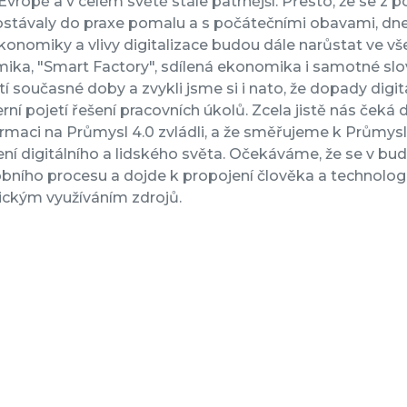
 Evropě a v celém světě stále patrnější. Přesto, že se 
stávaly do praxe pomalu a s počátečními obavami, dnes j
onomiky a vlivy digitalizace budou dále narůstat ve vše
ika, "Smart Factory", sdílená ekonomika i samotné slo
í současné doby a zvykli jsme si i nato, že dopady digit
ní pojetí řešení pracovních úkolů. Zcela jistě nás čeká
rmaci na Průmysl 4.0 zvládli, a že směřujeme k Průmyslu 
ní digitálního a lidského světa. Očekáváme, že se v budo
bního procesu a dojde k propojení člověka a technolog
ickým využíváním zdrojů.