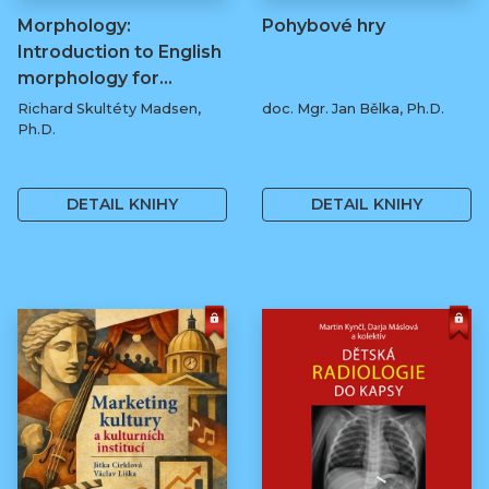
Morphology:
Pohybové hry
Introduction to English
morphology for…
Richard Skultéty Madsen,
doc. Mgr. Jan Bělka, Ph.D.
Ph.D.
50 Kč
400 Kč
DETAIL KNIHY
DETAIL KNIHY