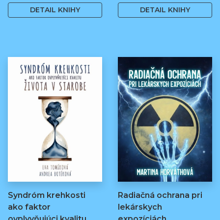
DETAIL KNIHY
DETAIL KNIHY
Syndróm krehkosti
Radiačná ochrana pri
ako faktor
lekárskych
ovplyvňujúci kvalitu…
expozíciách