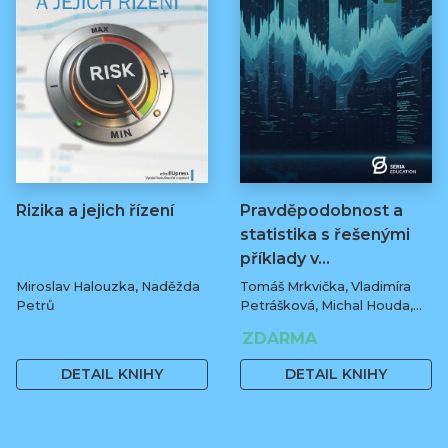
Rizika a jejich řízení
Pravděpodobnost a
statistika s řešenými
příklady v…
Miroslav Halouzka, Naděžda
Tomáš Mrkvička, Vladimíra
Petrů
Petrášková, Michal Houda,
Jan Fiala
329 Kč
ZDARMA
DETAIL KNIHY
DETAIL KNIHY