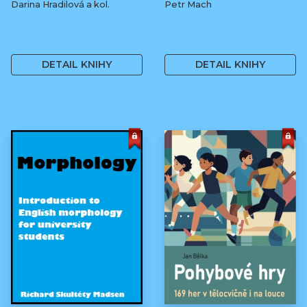
Darina Hradilová a kol.
Petr Mach
169 Kč
390 Kč
DETAIL KNIHY
DETAIL KNIHY