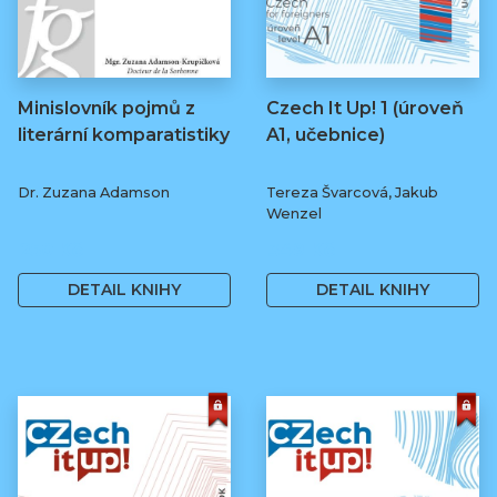
Minislovník pojmů z
Czech It Up! 1 (úroveň
literární komparatistiky
A1, učebnice)
Dr. Zuzana Adamson
Tereza Švarcová, Jakub
Wenzel
250 Kč
349 Kč
DETAIL KNIHY
DETAIL KNIHY