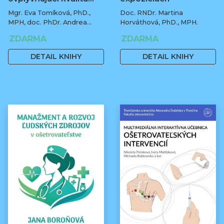
Mgr. Eva Tomíková, PhD.,
Doc. RNDr. Martina
MPH, doc. PhDr. Andrea
Horváthová, PhD., MPH.
Botíková, PhD., MPH, univ.
ZDARMA
ZDARMA
prof.
DETAIL KNIHY
DETAIL KNIHY