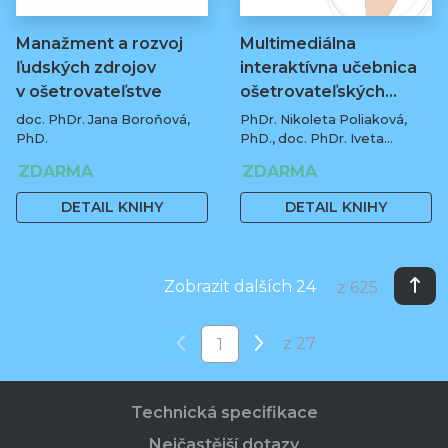
Manažment a rozvoj
Multimediálna
ľudských zdrojov
interaktívna učebnica
v ošetrovateľstve
ošetrovateľských…
doc. PhDr. Jana Boroňová,
PhDr. Nikoleta Poliaková,
PhD.
PhD., doc. PhDr. Iveta
Matišáková, PhD., PhDr.
ZDARMA
ZDARMA
Michaela Bobkowska, PhD.,
PhDr. Anna Litvínová, PhD.,
DETAIL KNIHY
DETAIL KNIHY
Mgr. Gabriela Šulyová, PhDr.
Zuzana Micháliková, PhDr.
Katarína Gerlichová, PhD. a
doc. PhDr. Ľubica Ilievová,
Zobrazit dalších 24
z 625
PhD.
z 27
Technická specifikace
Nejčastější dotazy