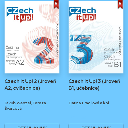
Czech It Up! 2 (úroveň
Czech It Up! 3 (úroveň
A2, cvičebnice)
B1, učebnice)
Jakub Wenzel, Tereza
Darina Hradilová a kol.
Švarcová
169 Kč
349 Kč