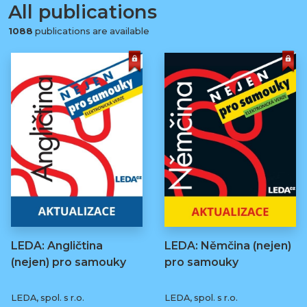
All publications
1088
publications are available
LEDA: Angličtina
LEDA: Němčina (nejen)
(nejen) pro samouky
pro samouky
LEDA, spol. s r.o.
LEDA, spol. s r.o.