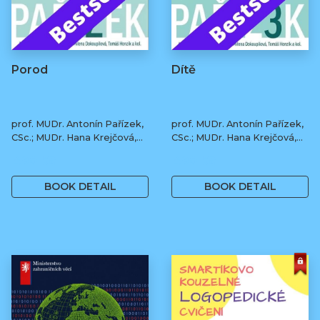
Porod
Dítě
prof. MUDr. Antonín Pařízek,
prof. MUDr. Antonín Pařízek,
CSc.; MUDr. Hana Krejčová,
CSc.; MUDr. Hana Krejčová,
Ph.D.; MUDr. Milena
Ph.D.; MUDr. Milena
490 Kč
490 Kč
Dokoupilová; prof. MUDr.
Dokoupilová; prof. MUDr.
Tomáš Honzík, Ph.D. a kol.
Tomáš Honzík, Ph.D. a kol.
BOOK DETAIL
BOOK DETAIL