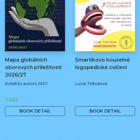
Mapa globálních
Smartíkovo kouzelné
oborových příležitostí
logopedické cvičení
2026/27
Kolektiv autorů MZV
Lucie Tokošová
FREE
580 Kč
BOOK DETAIL
BOOK DETAIL