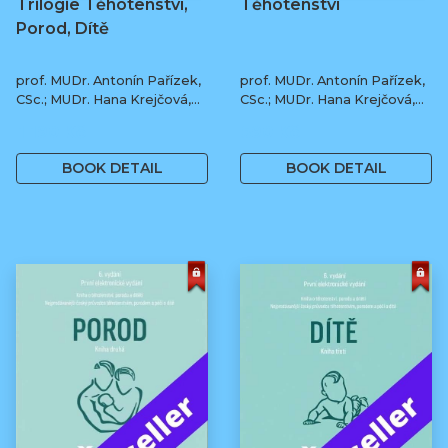
Trilogie Těhotenství,
Těhotenství
Porod, Dítě
prof. MUDr. Antonín Pařízek,
prof. MUDr. Antonín Pařízek,
CSc.; MUDr. Hana Krejčová,
CSc.; MUDr. Hana Krejčová,
Ph.D.; MUDr. Milena
Ph.D.; prof. MUDr. Tomáš
1 190 Kč
590 Kč
Dokoupilová; prof. MUDr.
Honzík, Ph.D. a kol.
Tomáš Honzík, Ph.D. a kol.
BOOK DETAIL
BOOK DETAIL