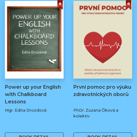
Power up your English
První pomoc pro výuku
with Chalkboard
zdravotnických oborů
Lessons
Mgr. Edita Drozdová
PhDr. Zuzana Číková a
kolektiv
369 Kč
250 Kč