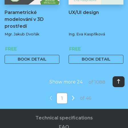
Parametrické
UX/UI design
modelování v 3D
prostředí
Mgr. Jakub Dvořák
Ing. Eva Kaspříková
FREE
FREE
BOOK DETAIL
BOOK DETAIL
Show more 24
of 1088
of 46
Technical specifications
FAQ