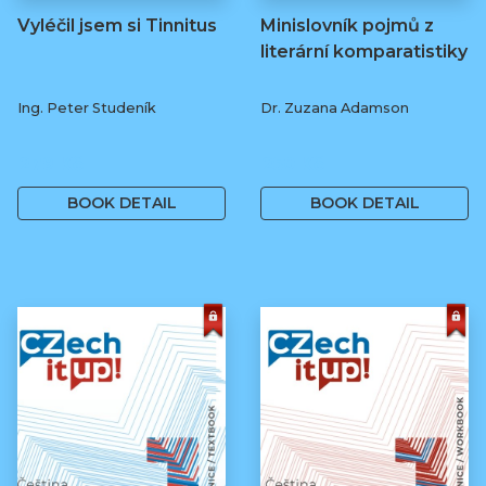
Vyléčil jsem si Tinnitus
Minislovník pojmů z
literární komparatistiky
Ing. Peter Studeník
Dr. Zuzana Adamson
279 Kč
250 Kč
BOOK DETAIL
BOOK DETAIL