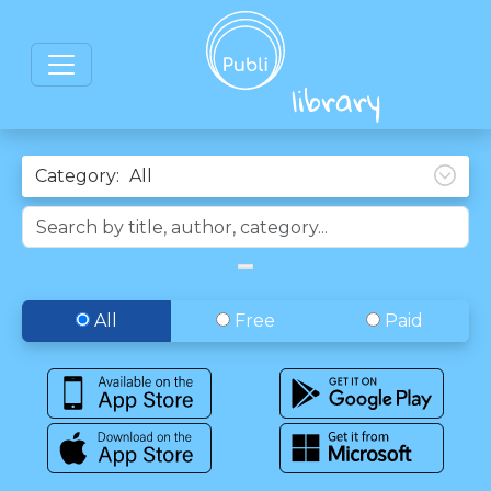
Category:
All
Free
Paid