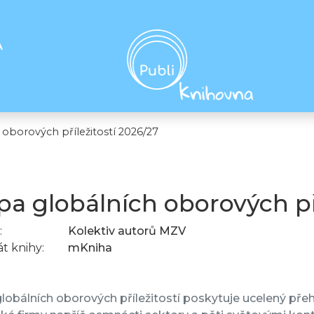
A
oborových příležitostí 2026/27
a globálních oborových pří
:
Kolektiv autorů MZV
t knihy:
mKniha
obálních oborových příležitostí poskytuje ucelený přeh