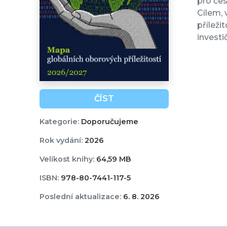
pro čes
Cílem, 
příleži
investi
ČÍST
Kategorie:
Doporučujeme
Rok vydání:
2026
Velikost knihy:
64,59 MB
ISBN:
978-80-7441-117-5
Poslední aktualizace:
6. 8. 2026