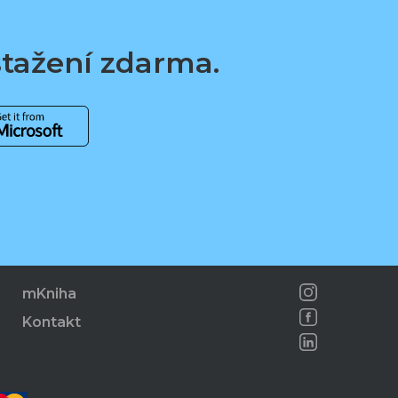
 stažení zdarma.
mKniha
Kontakt