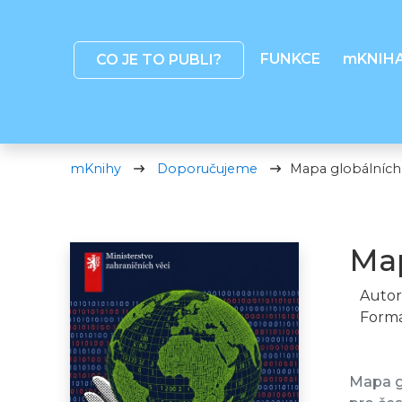
FUNKCE
mKNIH
CO JE TO PUBLI?
mKnihy
Doporučujeme
Mapa globálních 
Map
Autor
Formá
Mapa gl