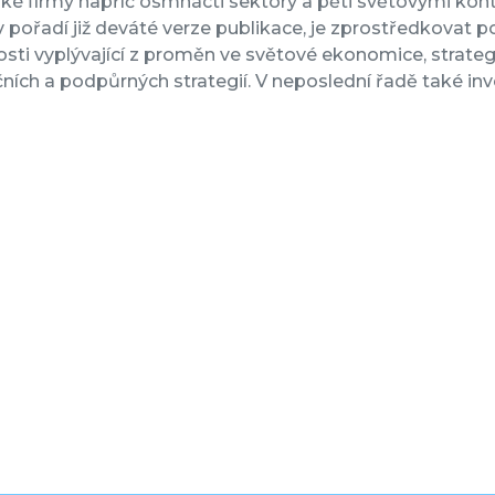
ké firmy napříč osmnácti sektory a pěti světovými kont
v pořadí již deváté verze publikace, je zprostředkovat p
tosti vyplývající z proměn ve světové ekonomice, strateg
čních a podpůrných strategií. V neposlední řadě také inves