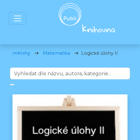
mKnihy
Matematika
Logické úlohy II