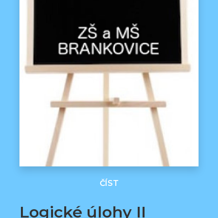
ČÍST
Logické úlohy II