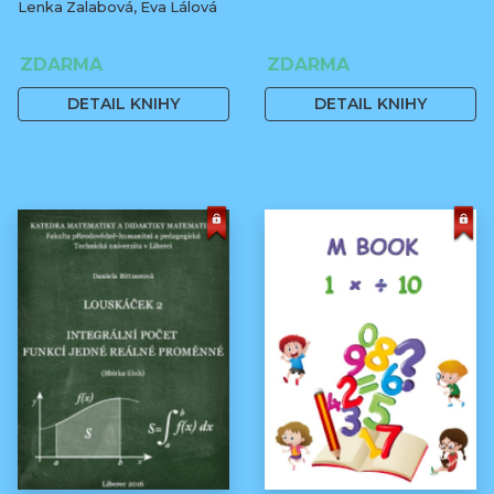
Lenka Zalabová, Eva Lálová
ZDARMA
ZDARMA
DETAIL KNIHY
DETAIL KNIHY