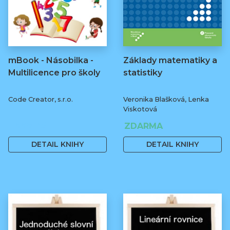
mBook - Násobilka -
Základy matematiky a
Multilicence pro školy
statistiky
Code Creator, s.r.o.
Veronika Blašková, Lenka
Viskotová
1 999 Kč
ZDARMA
DETAIL KNIHY
DETAIL KNIHY