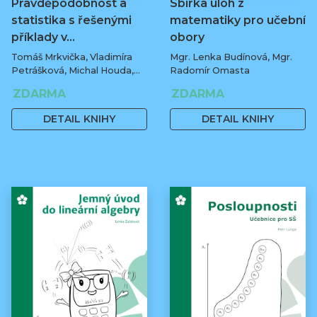
Pravděpodobnost a
Sbírka úloh z
statistika s řešenými
matematiky pro učební
příklady v…
obory
Tomáš Mrkvička, Vladimíra
Mgr. Lenka Budínová, Mgr.
Petrášková, Michal Houda,
Radomír Omasta
Jan Fiala
ZDARMA
ZDARMA
DETAIL KNIHY
DETAIL KNIHY