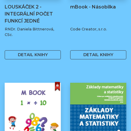
LOUSKÁČEK 2 -
mBook - Násobilka
INTEGRÁLNÍ POČET
FUNKCÍ JEDNÉ
REÁLNÉ…
RNDr. Daniela Bittnerová,
Code Creator, s.r.o.
CSc.
55 Kč
490 Kč
DETAIL KNIHY
DETAIL KNIHY