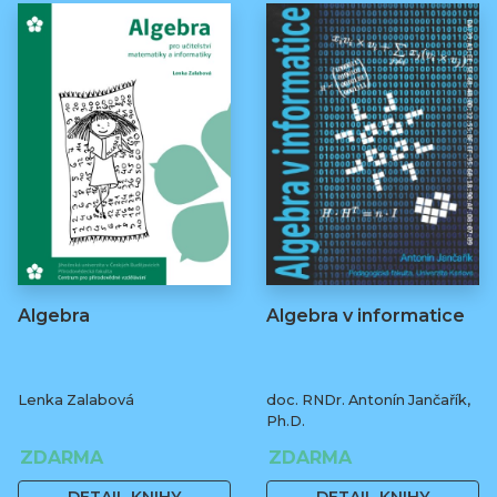
Algebra
Algebra v informatice
Lenka Zalabová
doc. RNDr. Antonín Jančařík,
Ph.D.
ZDARMA
ZDARMA