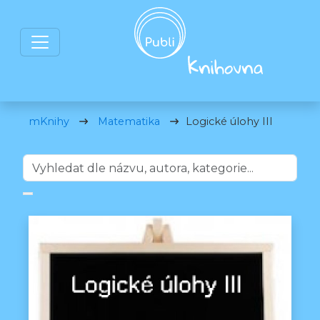
mKnihy
Matematika
Logické úlohy III