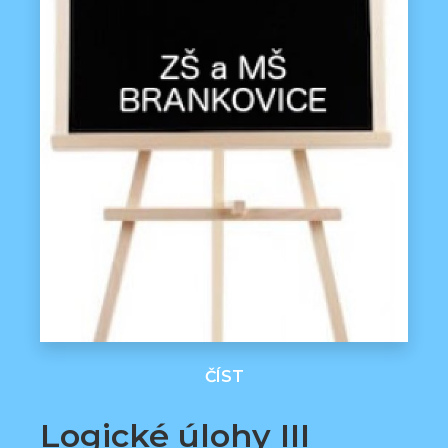
ČÍST
Logické úlohy III