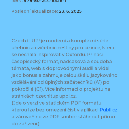
ISBN:
978-80-244-6326-1
Poslední aktualizace:
23. 6. 2025
Czech it UP! je moderní a komplexní série
učebnic a cvičebnic češtiny pro cizince, která
se nechala inspirovat v Oxfordu. Přináší
časopisecký formát, nadčasová a soudobá
témata, web s doprovodnými audii a videi
jako bonus a zahrnuje celou škálu jazykového
vzdělávání od úplných začátečníků (A1) po
pokročilé (C1). Více informací o projektu na
stránkách czechitup.upol.cz.
(Jde o verzi ve statickém PDF formátu,
kterou lze bez omezení číst v aplikaci
Publi.cz
a zároveň nelze PDF soubor stáhnout přímo
do zařízení.)