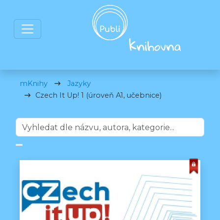
mKnihy
Jazyky
Czech It Up! 1 (úroveň A1, učebnice)