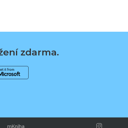
ažení zdarma.
mKniha