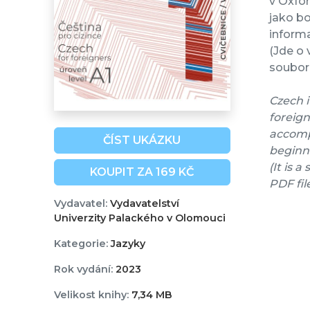
v Oxfo
jako bo
informa
(Jde o 
soubor 
Czech i
foreign
accompa
ČÍST UKÁZKU
beginne
(It is 
KOUPIT ZA 169 KČ
PDF fil
Vydavatel:
Vydavatelství
Univerzity Palackého v Olomouci
Kategorie:
Jazyky
Rok vydání:
2023
Velikost knihy:
7,34 MB