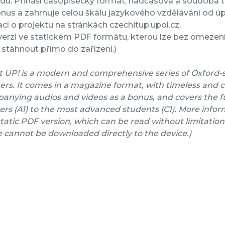
rdu. Přináší časopisecký formát, nadčasová a soudobá 
nus a zahrnuje celou škálu jazykového vzdělávání od úpl
cí o projektu na stránkách czechitup.upol.cz.
verzi ve statickém PDF formátu, kterou lze bez omezení 
stáhnout přímo do zařízení.)
t UP! is a modern and comprehensive series of Oxford-
ers. It comes in a magazine format, with timeless and 
nying audios and videos as a bonus, and covers the fu
rs (A1) to the most advanced students (C1). More inform
a static PDF version, which can be read without limitation
e cannot be downloaded directly to the device.)