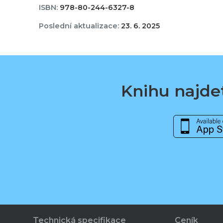
ISBN:
978-80-244-6327-8
Poslední aktualizace:
23. 6. 2025
Knihu najdet
Technická specifikace
Ceník