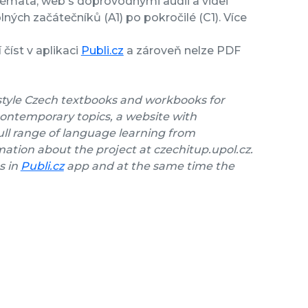
témata, web s doprovodnými audii a videi
ných začátečníků (A1) po pokročilé (C1). Více
číst v aplikaci
Publi.cz
a zároveň nelze PDF
style Czech textbooks and workbooks for
contemporary topics, a website with
ll range of language learning from
ation about the project at czechitup.upol.cz.
s in
Publi.cz
app and at the same time the