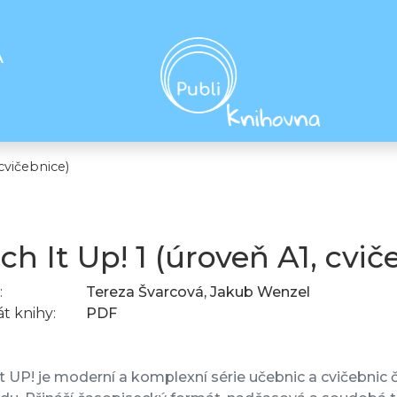
A
 cvičebnice)
ch It Up! 1 (úroveň A1, cvič
:
Tereza Švarcová, Jakub Wenzel
t knihy:
PDF
t UP! je moderní a komplexní série učebnic a cvičebnic č