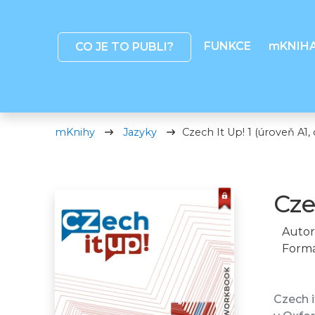
FUNKCE
mKNIH
CO JE TO PUBLI?
mKnihy
Jazyky
Czech It Up! 1 (úroveň A1,
Cze
Autor
Formá
Czech i