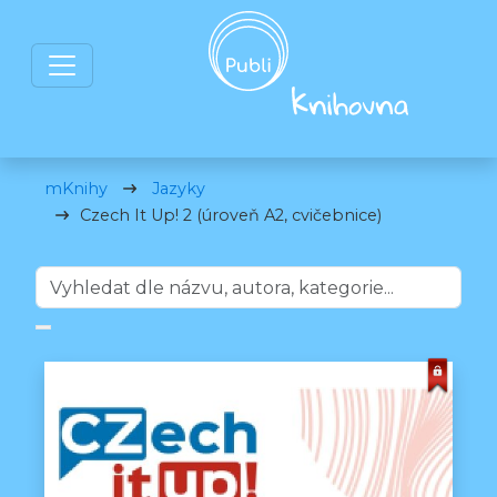
mKnihy
Jazyky
Czech It Up! 2 (úroveň A2, cvičebnice)