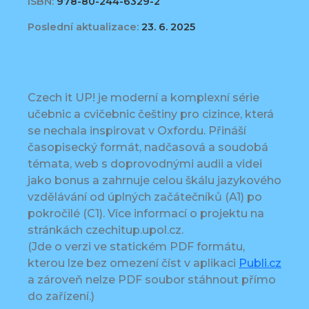
ISBN:
978-80-244-6329-2
Poslední aktualizace:
23. 6. 2025
Czech it UP! je moderní a komplexní série
učebnic a cvičebnic češtiny pro cizince, která
se nechala inspirovat v Oxfordu. Přináší
časopisecký formát, nadčasová a soudobá
témata, web s doprovodnými audii a videi
jako bonus a zahrnuje celou škálu jazykového
vzdělávání od úplných začátečníků (A1) po
pokročilé (C1). Více informací o projektu na
stránkách czechitup.upol.cz.
(Jde o verzi ve statickém PDF formátu,
kterou lze bez omezení číst v aplikaci
Publi.cz
a zároveň nelze PDF soubor stáhnout přímo
do zařízení.)