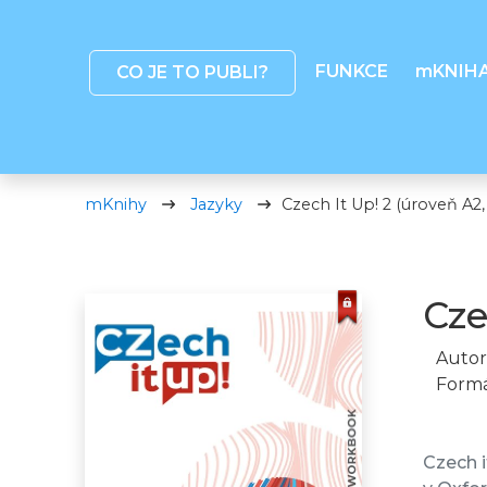
FUNKCE
mKNIH
CO JE TO PUBLI?
mKnihy
Jazyky
Czech It Up! 2 (úroveň A2,
Cze
Autor
Formá
Czech i