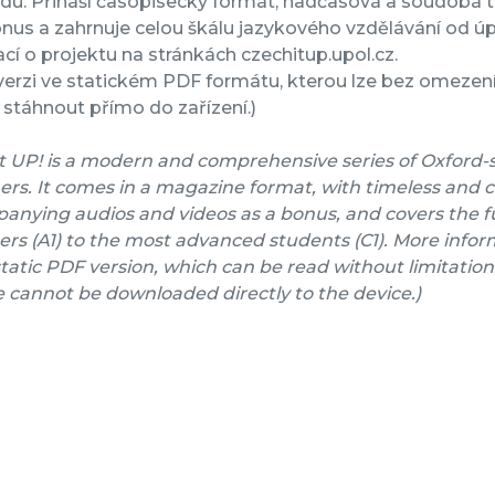
rdu. Přináší časopisecký formát, nadčasová a soudobá 
nus a zahrnuje celou škálu jazykového vzdělávání od úpl
cí o projektu na stránkách czechitup.upol.cz.
verzi ve statickém PDF formátu, kterou lze bez omezení 
stáhnout přímo do zařízení.)
t UP! is a modern and comprehensive series of Oxford-
ers. It comes in a magazine format, with timeless and 
nying audios and videos as a bonus, and covers the fu
rs (A1) to the most advanced students (C1). More inform
a static PDF version, which can be read without limitation
e cannot be downloaded directly to the device.)