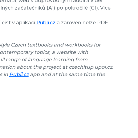
témata, web s doprovodnými audii a videi
ných začátečníků (A1) po pokročilé (C1). Více
číst v aplikaci
Publi.cz
a zároveň nelze PDF
style Czech textbooks and workbooks for
contemporary topics, a website with
ll range of language learning from
ation about the project at czechitup.upol.cz.
s in
Publi.cz
app and at the same time the