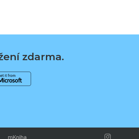
ažení zdarma.
mKniha