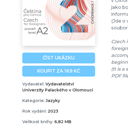
v Oxfo
jako bo
informa
(Jde o 
soubor 
Czech i
foreign
accompa
ČÍST UKÁZKU
beginne
(It is 
KOUPIT ZA 169 KČ
PDF fil
Vydavatel:
Vydavatelství
Univerzity Palackého v Olomouci
Kategorie:
Jazyky
Rok vydání:
2023
Velikost knihy:
6,82 MB