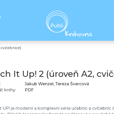
A
 cvičebnice)
ch It Up! 2 (úroveň A2, cvi
:
Jakub Wenzel, Tereza Švarcová
t knihy:
PDF
t UP! je moderní a komplexní série učebnic a cvičebnic č