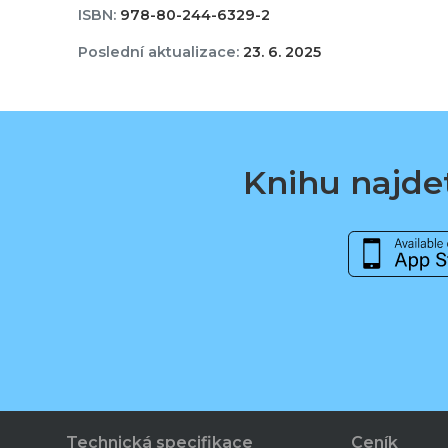
ISBN:
978-80-244-6329-2
Poslední aktualizace:
23. 6. 2025
Knihu najdet
Technická specifikace
Ceník