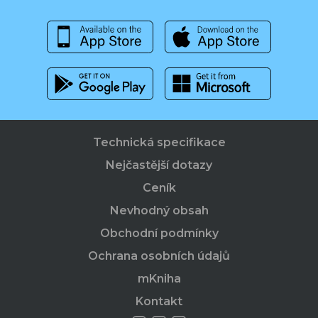
Technická specifikace
Nejčastější dotazy
Ceník
Nevhodný obsah
Obchodní podmínky
Ochrana osobních údajů
mKniha
Kontakt