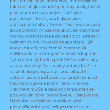
poskytování první pomoci zajímá. Publikace
také obsahuje návodné postupy poskytování
první pomoci s odbornými i běžnými
pomůckami, které jsou k dispozici v
domácnosti nebo v terénu. Nedílnou součástí
jsou konkrétní modelové úkoly, se kterými se
mohou poskytovatelé první pomoci setkat v
reálném životě. Ve většině kapitol jsou QR
kódy, ze kterých se čtenáři dostanou k
dalším videím a fotografiím daných kapitol.
Tyto materiály budou průběžně doplňovány
a aktualizovány. Do skupiny autorů, kteří se
na učebnici první pomoci podíleli, patří
odborní učitelé SZŠ Jaselská, přední brněnští
traumatologové a interní lékaři, členové
Trauma-týmu ČR a další odborníci, kteří se
poskytování první pomoci věnují celoživotně.
Učebnice je doplněna komiksovými
postavičkami a také velkým množstvím