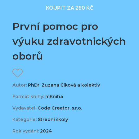
KOUPIT ZA 250 KČ
První pomoc pro
výuku zdravotnických
oborů
Autor:
PhDr. Zuzana Číková a kolektiv
Formát knihy:
mKniha
Vydavatel:
Code Creator, s.r.o.
Kategorie:
Střední školy
Rok vydání:
2024