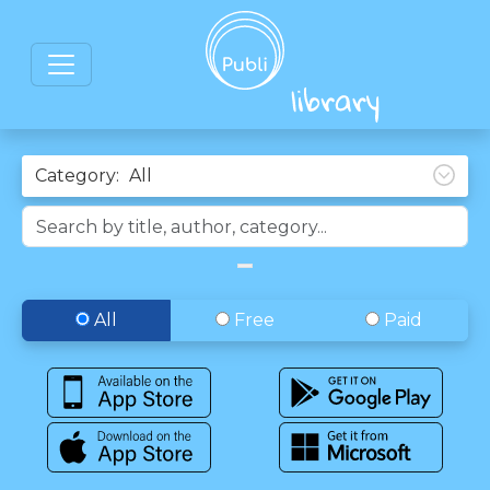
Category:
All
Free
Paid