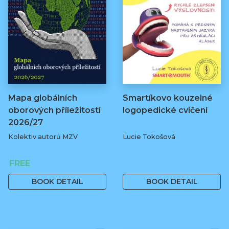
Mapa globálních
Smartíkovo kouzelné
oborových příležitostí
logopedické cvičení
2026/27
Kolektiv autorů MZV
Lucie Tokošová
FREE
580 Kč
BOOK DETAIL
BOOK DETAIL