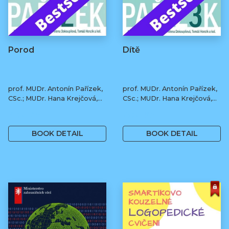
Porod
Dítě
prof. MUDr. Antonín Pařízek,
prof. MUDr. Antonín Pařízek,
CSc.; MUDr. Hana Krejčová,
CSc.; MUDr. Hana Krejčová,
Ph.D.; MUDr. Milena
Ph.D.; MUDr. Milena
490 Kč
490 Kč
Dokoupilová; prof. MUDr.
Dokoupilová; prof. MUDr.
Tomáš Honzík, Ph.D. a kol.
Tomáš Honzík, Ph.D. a kol.
BOOK DETAIL
BOOK DETAIL