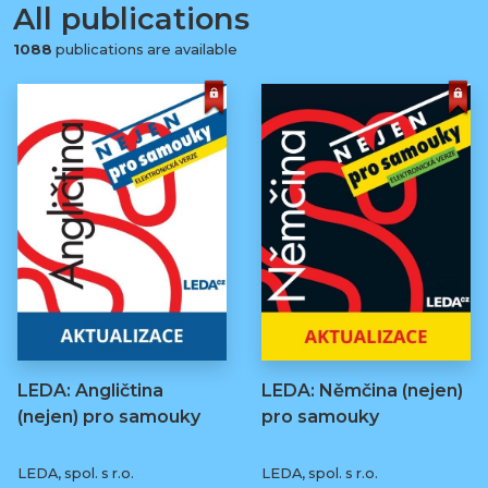
All publications
1088
publications are available
LEDA: Angličtina
LEDA: Němčina (nejen)
(nejen) pro samouky
pro samouky
LEDA, spol. s r.o.
LEDA, spol. s r.o.