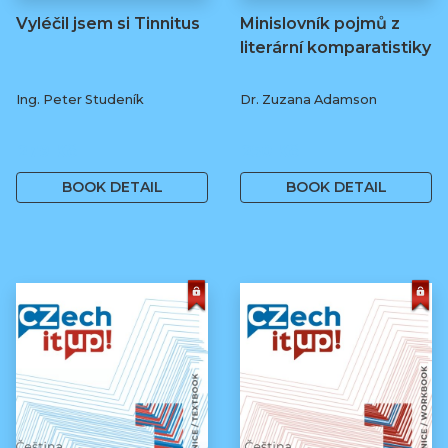
Vyléčil jsem si Tinnitus
Minislovník pojmů z
literární komparatistiky
Ing. Peter Studeník
Dr. Zuzana Adamson
279 Kč
250 Kč
BOOK DETAIL
BOOK DETAIL