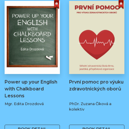
Power up your English
První pomoc pro výuku
with Chalkboard
zdravotnických oborů
Lessons
Mgr. Edita Drozdová
PhDr. Zuzana Číková a
kolektiv
369 Kč
250 Kč