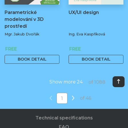
Parametrické
UX/UI design
modelování v 3D
prostředí
Mgr. Jakub Dvořák
Ing. Eva Kaspříková
FREE
FREE
BOOK DETAIL
BOOK DETAIL
Show more 24
of 1088
of 46
Technical specifications
FAQ