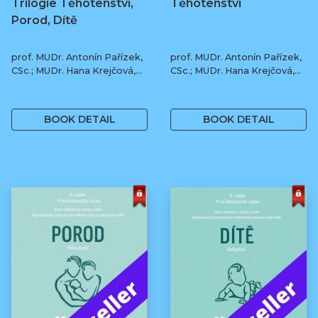
Trilogie Těhotenství,
Těhotenství
Porod, Dítě
prof. MUDr. Antonín Pařízek,
prof. MUDr. Antonín Pařízek,
CSc.; MUDr. Hana Krejčová,
CSc.; MUDr. Hana Krejčová,
Ph.D.; MUDr. Milena
Ph.D.; prof. MUDr. Tomáš
1 190 Kč
590 Kč
Dokoupilová; prof. MUDr.
Honzík, Ph.D. a kol.
Tomáš Honzík, Ph.D. a kol.
BOOK DETAIL
BOOK DETAIL