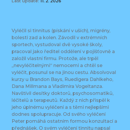
Last update:
11. 2. 2026
Vyléčil si tinnitus (pískání v uších), migrény,
bolesti zad a kolen. Závodil v extrémních
sportech, vystudoval dvě vysoké školy,
pracoval jako ředitel oddělení v pojišťovně a
založil vlastní firmu. Protože, ale trpěl
„nevyléčitelnými“ nemocemi a chtěl se
vyléčit, posunul se na jinou cestu. Absolvoval
kurzy u Brandon Bays, Ruedigera Dahlkeho,
Dana Millmana a Vladimíra Vogeltanza.
Navštívil desítky doktorů, psychosomatiků,
léčitelů a terapeutů. Každý z nich přispěl k
jeho úplnému vyléčení a s těmi nejlepšími
dodnes spolupracuje. Od svého vyléčení
Peter pomáhá ostatním formou konzultací a
přednášek. O svém vyléčení tinnitu napsal