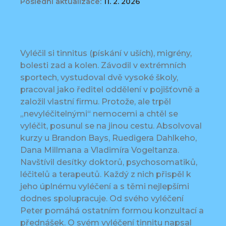
Poslední aktualizace:
11. 2. 2026
Vyléčil si tinnitus (pískání v uších), migrény,
bolesti zad a kolen. Závodil v extrémních
sportech, vystudoval dvě vysoké školy,
pracoval jako ředitel oddělení v pojišťovně a
založil vlastní firmu. Protože, ale trpěl
„nevyléčitelnými“ nemocemi a chtěl se
vyléčit, posunul se na jinou cestu. Absolvoval
kurzy u Brandon Bays, Ruedigera Dahlkeho,
Dana Millmana a Vladimíra Vogeltanza.
Navštívil desítky doktorů, psychosomatiků,
léčitelů a terapeutů. Každý z nich přispěl k
jeho úplnému vyléčení a s těmi nejlepšími
dodnes spolupracuje. Od svého vyléčení
Peter pomáhá ostatním formou konzultací a
přednášek. O svém vyléčení tinnitu napsal