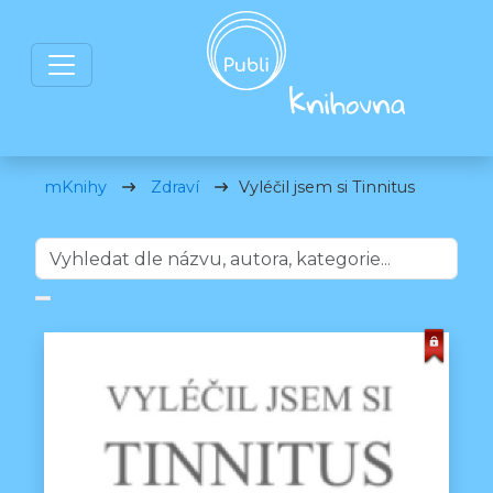
mKnihy
Zdraví
Vyléčil jsem si Tinnitus