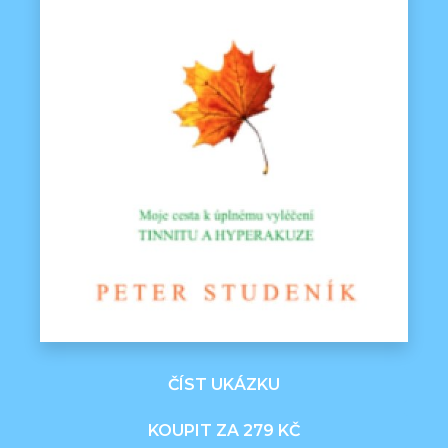
ČÍST UKÁZKU
KOUPIT ZA 279 KČ