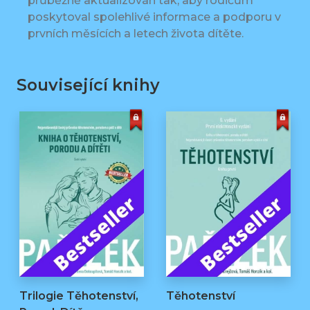
průběžně aktualizován tak, aby rodičům
poskytoval spolehlivé informace a podporu v
prvních měsících a letech života dítěte.
Související knihy
Trilogie Těhotenství,
Těhotenství