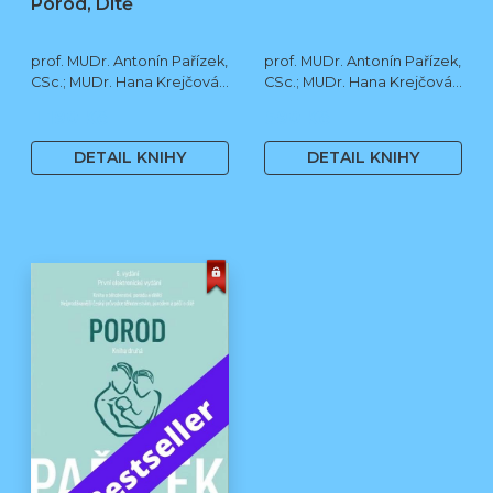
Porod, Dítě
prof. MUDr. Antonín Pařízek,
prof. MUDr. Antonín Pařízek,
CSc.; MUDr. Hana Krejčová,
CSc.; MUDr. Hana Krejčová,
Ph.D.; MUDr. Milena
Ph.D.; prof. MUDr. Tomáš
1 190 Kč
590 Kč
Dokoupilová; prof. MUDr.
Honzík, Ph.D. a kol.
Tomáš Honzík, Ph.D. a kol.
DETAIL KNIHY
DETAIL KNIHY