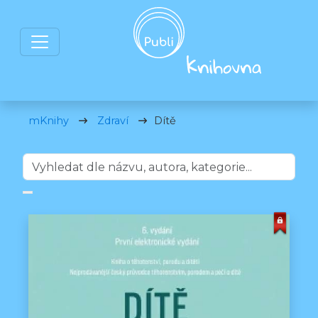
mKnihy
Zdraví
Dítě