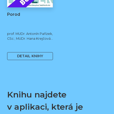
Porod
prof. MUDr. Antonín Pařízek,
CSc.; MUDr. Hana Krejčová,
Ph.D.; MUDr. Milena
490 Kč
Dokoupilová; prof. MUDr.
Tomáš Honzík, Ph.D. a kol.
DETAIL KNIHY
Knihu najdete
v aplikaci, která je