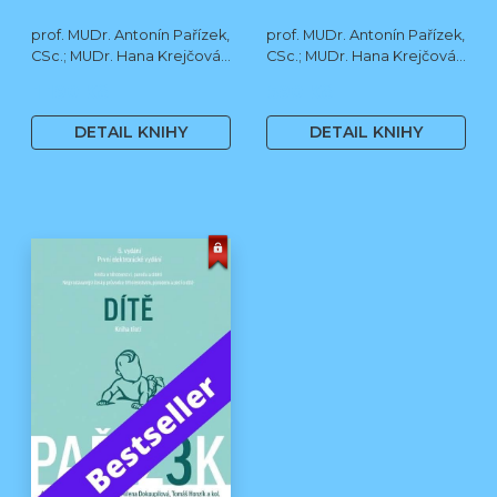
prof. MUDr. Antonín Pařízek,
prof. MUDr. Antonín Pařízek,
CSc.; MUDr. Hana Krejčová,
CSc.; MUDr. Hana Krejčová,
Ph.D.; MUDr. Milena
Ph.D.; prof. MUDr. Tomáš
1 190 Kč
590 Kč
Dokoupilová; prof. MUDr.
Honzík, Ph.D. a kol.
Tomáš Honzík, Ph.D. a kol.
DETAIL KNIHY
DETAIL KNIHY