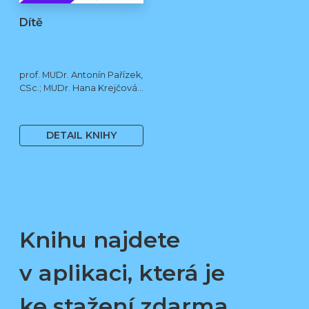
Dítě
prof. MUDr. Antonín Pařízek,
CSc.; MUDr. Hana Krejčová,
Ph.D.; MUDr. Milena
490 Kč
Dokoupilová; prof. MUDr.
Tomáš Honzík, Ph.D. a kol.
DETAIL KNIHY
Knihu najdete
v aplikaci, která je
ke stažení zdarma.