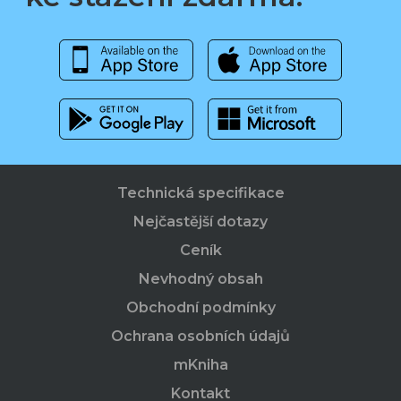
Technická specifikace
Nejčastější dotazy
Ceník
Nevhodný obsah
Obchodní podmínky
Ochrana osobních údajů
mKniha
Kontakt