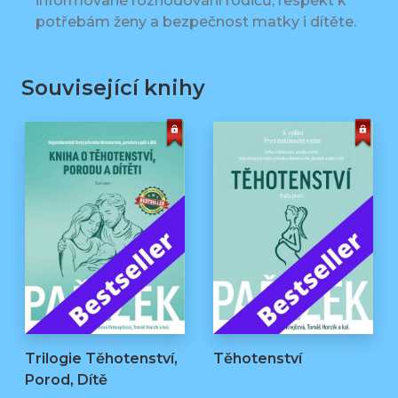
informované rozhodování rodičů, respekt k
potřebám ženy a bezpečnost matky i dítěte.
Související knihy
Trilogie Těhotenství,
Těhotenství
Porod, Dítě