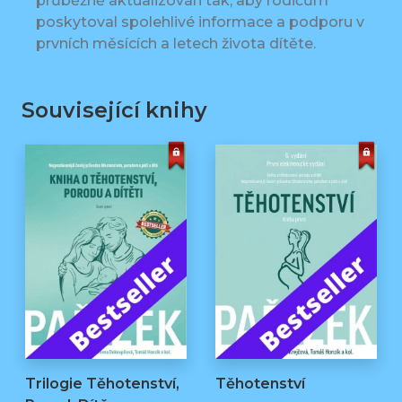
průběžně aktualizován tak, aby rodičům
poskytoval spolehlivé informace a podporu v
prvních měsících a letech života dítěte.
Související knihy
Trilogie Těhotenství,
Těhotenství