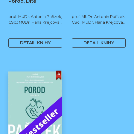
Porod, Dítě
prof. MUDr. Antonín Pařízek,
prof. MUDr. Antonín Pařízek,
CSc.; MUDr. Hana Krejčová,
CSc.; MUDr. Hana Krejčová,
Ph.D.; MUDr. Milena
Ph.D.; prof. MUDr. Tomáš
1 190 Kč
590 Kč
Dokoupilová; prof. MUDr.
Honzík, Ph.D. a kol.
Tomáš Honzík, Ph.D. a kol.
DETAIL KNIHY
DETAIL KNIHY