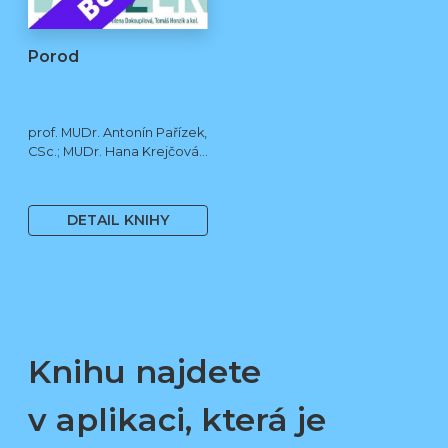
Porod
prof. MUDr. Antonín Pařízek,
CSc.; MUDr. Hana Krejčová,
Ph.D.; MUDr. Milena
490 Kč
Dokoupilová; prof. MUDr.
Tomáš Honzík, Ph.D. a kol.
DETAIL KNIHY
Knihu najdete
v aplikaci, která je