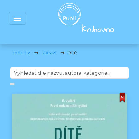
mKnihy
Zdraví
Dítě