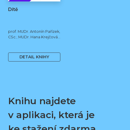
Dítě
prof. MUDr. Antonín Pařízek,
CSc.; MUDr. Hana Krejčová,
Ph.D.; MUDr. Milena
490 Kč
Dokoupilová; prof. MUDr.
Tomáš Honzík, Ph.D. a kol.
DETAIL KNIHY
Knihu najdete
v aplikaci, která je
ke stažení zdarma.