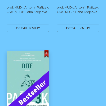
prof. MUDr. Antonín Pařízek,
prof. MUDr. Antonín Pařízek,
CSc.; MUDr. Hana Krejčová,
CSc.; MUDr. Hana Krejčová,
Ph.D.; MUDr. Milena
Ph.D.; prof. MUDr. Tomáš
1 190 Kč
590 Kč
Dokoupilová; prof. MUDr.
Honzík, Ph.D. a kol.
Tomáš Honzík, Ph.D. a kol.
DETAIL KNIHY
DETAIL KNIHY