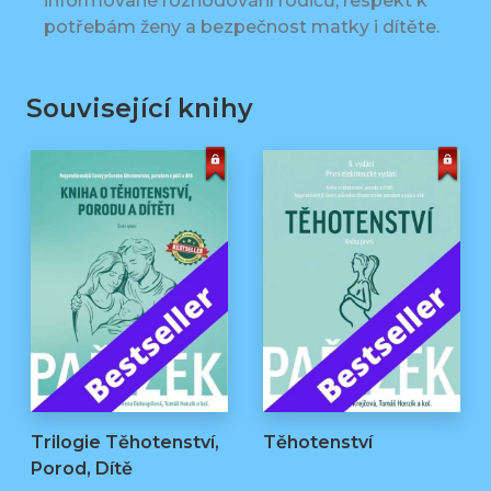
informované rozhodování rodičů, respekt k
potřebám ženy a bezpečnost matky i dítěte.
Související knihy
Trilogie Těhotenství,
Těhotenství
Porod, Dítě