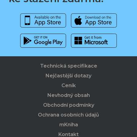
Technická specifikace
Nejčastější dotazy
Ceník
Nevhodný obsah
Obchodní podmínky
Ochrana osobních údajů
mKniha
Kontakt