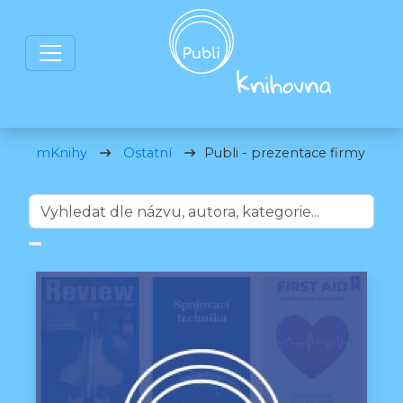
mKnihy
Ostatní
Publi - prezentace firmy