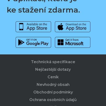
ke stažení zdarma.
Technická specifikace
Nejčastější dotazy
Ceník
Nevhodný obsah
Obchodní podmínky
Ochrana osobních údajů