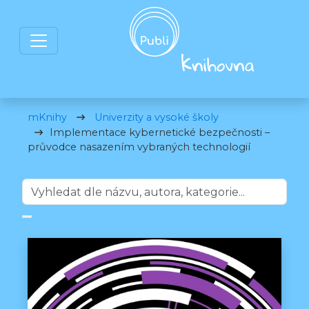
mKnihy
Univerzity a vysoké školy
Implementace kybernetické bezpečnosti –
průvodce nasazením vybraných technologií