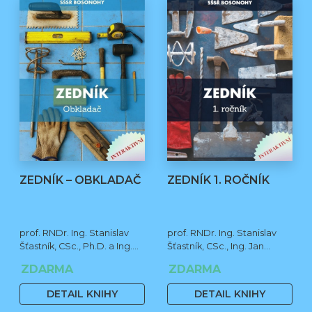
ZEDNÍK – OBKLADAČ
ZEDNÍK 1. ROČNÍK
prof. RNDr. Ing. Stanislav
prof. RNDr. Ing. Stanislav
Šťastník, CSc., Ph.D. a Ing.
Šťastník, CSc., Ing. Jan
Jan Čermák, Ph.D.
Čermák, Ph.D., Bc. Jiří
ZDARMA
ZDARMA
Stehno
DETAIL KNIHY
DETAIL KNIHY