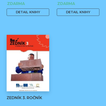
Čermák, Ph.D., Bc. Jiří
ZDARMA
ZDARMA
Stehno
DETAIL KNIHY
DETAIL KNIHY
ZEDNÍK 3. ROČNÍK