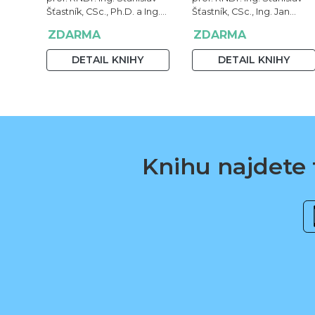
Šťastník, CSc., Ph.D. a Ing.
Šťastník, CSc., Ing. Jan
Jan Čermák, Ph.D.
Čermák, Ph.D., Bc. Jiří
ZDARMA
ZDARMA
Stehno
DETAIL KNIHY
DETAIL KNIHY
Knihu najdete t