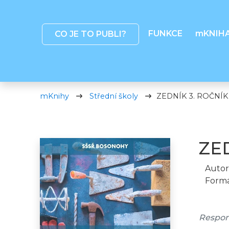
FUNKCE
mKNIH
CO JE TO PUBLI?
mKnihy
Střední školy
ZEDNÍK 3. ROČNÍK
ZE
Autor
Formá
Respon