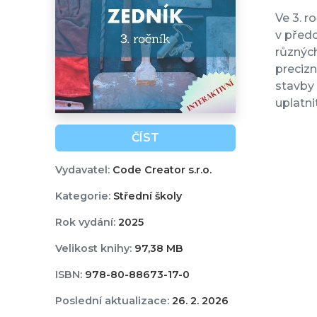
Ve 3. r
v předc
různých
preciz
stavby 
uplatni
ČÍST
Vydavatel:
Code Creator s.r.o.
Kategorie:
Střední školy
Rok vydání:
2025
Velikost knihy:
97,38 MB
ISBN:
978-80-88673-17-0
Poslední aktualizace:
26. 2. 2026