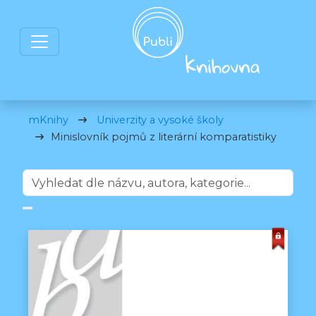
mKnihy
Univerzity a vysoké školy
Minislovník pojmů z literární komparatistiky