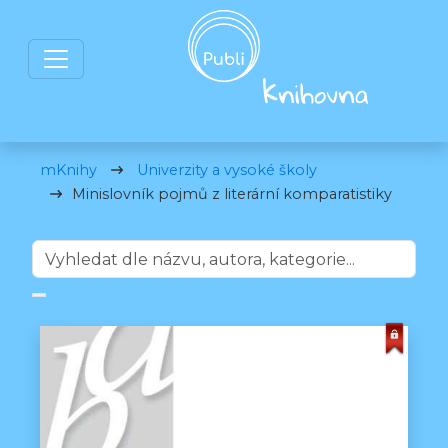
mKnihy
Univerzity a vysoké školy
Minislovník pojmů z literární komparatistiky