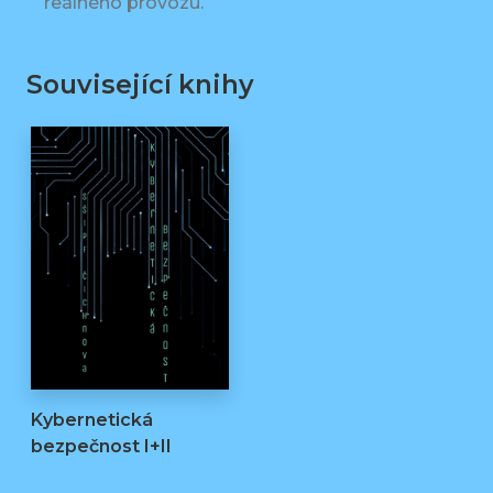
reálného provozu.
Související knihy
Kybernetická
bezpečnost I+II