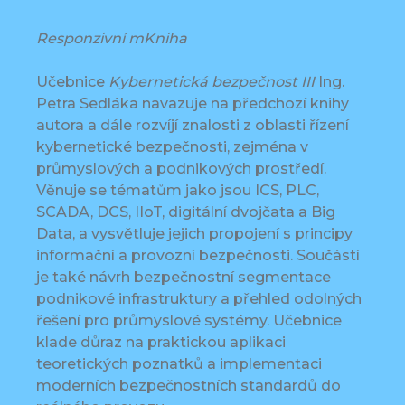
Responzivní mKniha
Učebnice
Kybernetická bezpečnost III
Ing.
Petra Sedláka navazuje na předchozí knihy
autora a dále rozvíjí znalosti z oblasti řízení
kybernetické bezpečnosti, zejména v
průmyslových a podnikových prostředí.
Věnuje se tématům jako jsou ICS, PLC,
SCADA, DCS, IIoT, digitální dvojčata a Big
Data, a vysvětluje jejich propojení s principy
informační a provozní bezpečnosti. Součástí
je také návrh bezpečnostní segmentace
podnikové infrastruktury a přehled odolných
řešení pro průmyslové systémy. Učebnice
klade důraz na praktickou aplikaci
teoretických poznatků a implementaci
moderních bezpečnostních standardů do