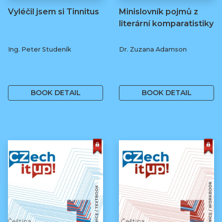
Vyléčil jsem si Tinnitus
Minislovník pojmů z
literární komparatistiky
Ing. Peter Studeník
Dr. Zuzana Adamson
279 Kč
250 Kč
BOOK DETAIL
BOOK DETAIL