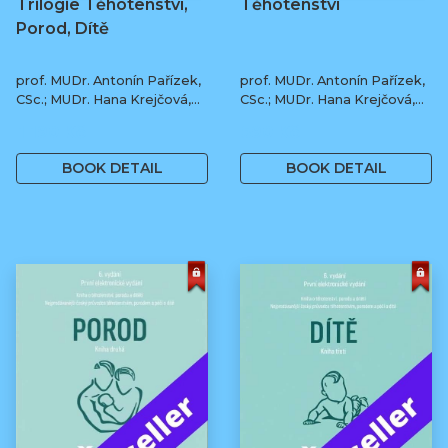
Trilogie Těhotenství,
Těhotenství
Porod, Dítě
prof. MUDr. Antonín Pařízek,
prof. MUDr. Antonín Pařízek,
CSc.; MUDr. Hana Krejčová,
CSc.; MUDr. Hana Krejčová,
Ph.D.; MUDr. Milena
Ph.D.; prof. MUDr. Tomáš
1 190 Kč
590 Kč
Dokoupilová; prof. MUDr.
Honzík, Ph.D. a kol.
Tomáš Honzík, Ph.D. a kol.
BOOK DETAIL
BOOK DETAIL