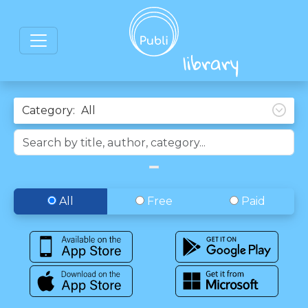
Category:
All
Free
Paid