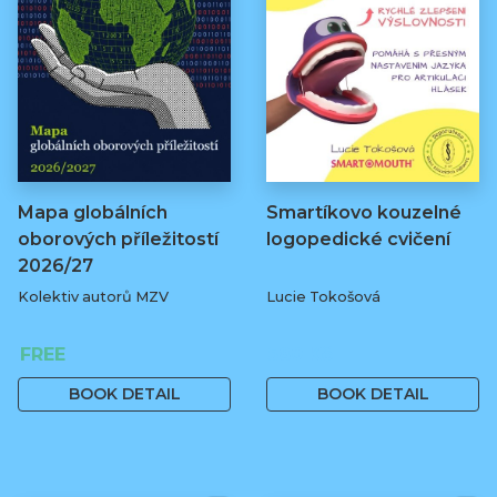
Mapa globálních
Smartíkovo kouzelné
oborových příležitostí
logopedické cvičení
2026/27
Kolektiv autorů MZV
Lucie Tokošová
FREE
580 Kč
BOOK DETAIL
BOOK DETAIL