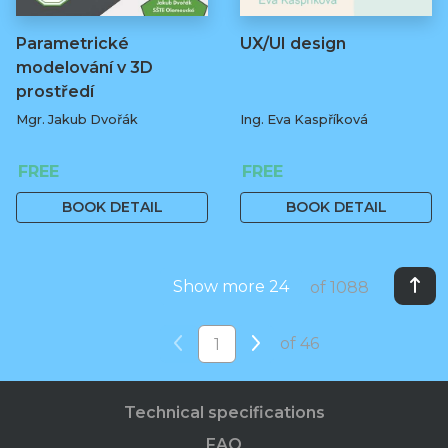
Parametrické
UX/UI design
modelování v 3D
prostředí
Mgr. Jakub Dvořák
Ing. Eva Kaspříková
FREE
FREE
BOOK DETAIL
BOOK DETAIL
Show more 24
of 1088
of 46
Technical specifications
FAQ