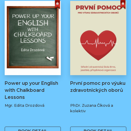
Power up your English
První pomoc pro výuku
with Chalkboard
zdravotnických oborů
Lessons
Mgr. Edita Drozdová
PhDr. Zuzana Číková a
kolektiv
369 Kč
250 Kč