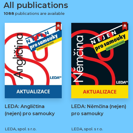
All publications
1088
publications are available
LEDA: Angličtina
LEDA: Němčina (nejen)
(nejen) pro samouky
pro samouky
LEDA, spol. s r.o.
LEDA, spol. s r.o.