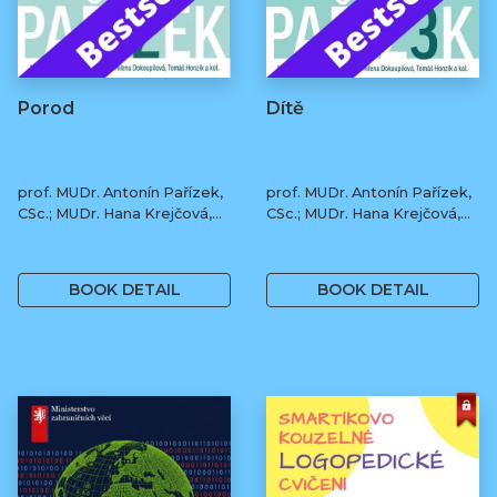
Porod
Dítě
prof. MUDr. Antonín Pařízek,
prof. MUDr. Antonín Pařízek,
CSc.; MUDr. Hana Krejčová,
CSc.; MUDr. Hana Krejčová,
Ph.D.; MUDr. Milena
Ph.D.; MUDr. Milena
490 Kč
490 Kč
Dokoupilová; prof. MUDr.
Dokoupilová; prof. MUDr.
Tomáš Honzík, Ph.D. a kol.
Tomáš Honzík, Ph.D. a kol.
BOOK DETAIL
BOOK DETAIL