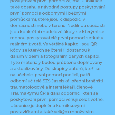
poskytování první pomoci zajímá. Publikace
také obsahuje návodné postupy poskytování
první pomoci s odbornými i běžnými
pomůckami, které jsou k dispozici v
domácnosti nebo v terénu. Nedílnou součástí
jsou konkrétní modelové úkoly, se kterými se
mohou poskytovatelé první pomoci setkat v
reálném životě. Ve většině kapitol jsou QR
kódy, ze kterých se čtenáři dostanou k
dalším videím a fotografiím daných kapitol.
Tyto materiály budou průběžně doplňovány
a aktualizovány. Do skupiny autorů, kteří se
na učebnici první pomoci podíleli, patří
odborní učitelé SZŠ Jaselská, přední brněnští
traumatologové a interní lékaři, členové
Trauma-týmu ČR a další odborníci, kteří se
poskytování první pomoci věnují celoživotně.
Učebnice je doplněna komiksovými
postavičkami a také velkým množstvím