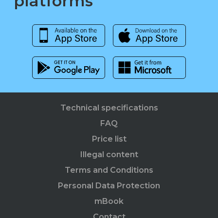
platforms
Technical specifications
FAQ
Price list
Illegal content
Terms and Conditions
Personal Data Protection
mBook
Contact