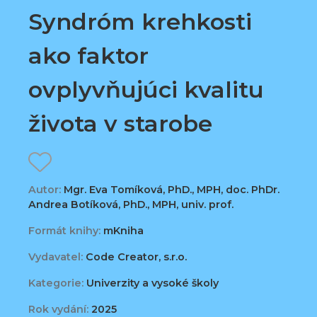
Syndróm krehkosti
ako faktor
ovplyvňujúci kvalitu
života v starobe
Autor:
Mgr. Eva Tomíková, PhD., MPH, doc. PhDr.
Andrea Botíková, PhD., MPH, univ. prof.
Formát knihy:
mKniha
Vydavatel:
Code Creator, s.r.o.
Kategorie:
Univerzity a vysoké školy
Rok vydání:
2025