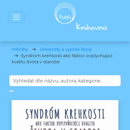
mKnihy
Univerzity a vysoké školy
Syndróm krehkosti ako faktor ovplyvňujúci
kvalitu života v starobe