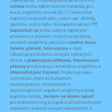
„nekonečné“ středně pokročilé úrovni.Pro
učitele
kniha nabízí hotové materiály pro
kurzy angličtiny úrovně B2-C1. Jednotlivé
kapitoly lze použít jako „warm-up“ aktivity,
zpětnou vazbu nebo i kompletní lekce.V
77
kapitolách se
kniha zabývá typickými
problémy a chybami, s nimiž se potýkají
studenti angličtiny, jako jsou
zrádná slova,
falešní přátelé, homonyma
a další.
Obsahuje podrobnou analýzu vybraných
témat s
praktickými příklady, fonetickými
přepisy
pro britskou i americkou angličtinu a
idiomatickými frázemi
. Poskytuje také
srovnávací vhled do kulturních,
sociologických, historických a
etymologických aspektů angličtiny.Každá
kapitola začíná
„
textem na školní tabuli
“
pro brainstorming a zopakování předchozích
získaných znalostí a končí relevantním, k