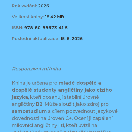
Rok vydání:
2026
Velikost knihy:
18,42 MB
ISBN:
978-80-88673-41-5
Poslední aktualizace:
15. 6. 2026
Responzivní mKniha
Kniha je určena pro
mladé dospělé a
dospělé studenty angličtiny jako cizího
jazyka
, kteří dosahují stabilní úrovně
angličtiny
B2
. Může sloužit jako zdroj pro
samostudium
s cílem pozvednout jazykové
dovednosti na úroveň C+. Ocení ji zapálení
milovníci angličtiny i ti, kteří uvízli na