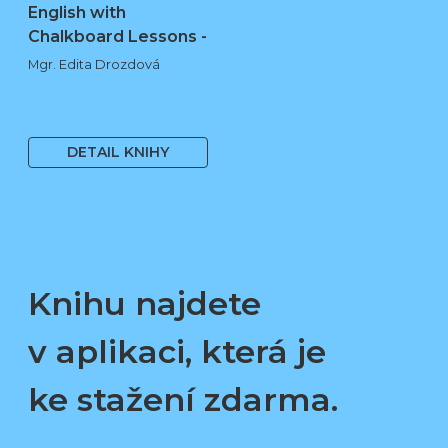
English with
Chalkboard Lessons -
…
Mgr. Edita Drozdová
1 699 Kč
DETAIL KNIHY
Knihu najdete
v aplikaci, která je
ke stažení zdarma.