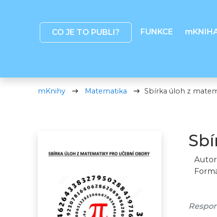
FUNKCE
mKNIH
CO JE TO PUBLI?
mKnihy
Matematika
Sbírka úloh z matem
Sbí
Autor
Formá
Respon