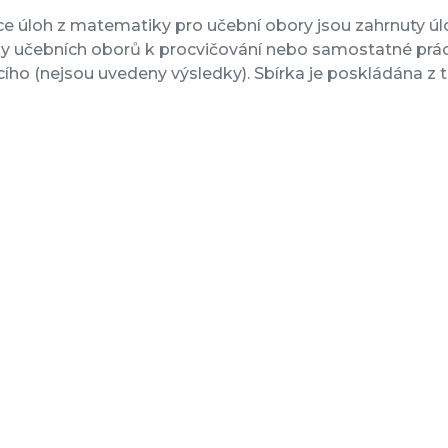
ce úloh z matematiky pro učební obory jsou zahrnuty úloh
ky učebních oborů k procvičování nebo samostatné prác
cího (nejsou uvedeny výsledky). Sbírka je poskládána z