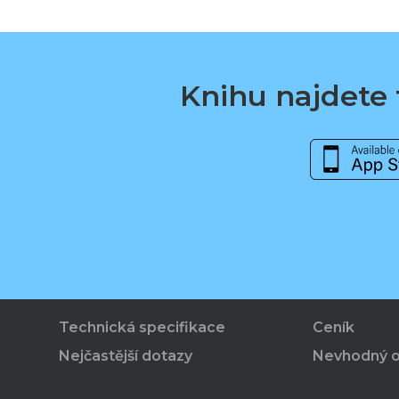
Knihu najdete t
Technická specifikace
Ceník
Nejčastější dotazy
Nevhodný 