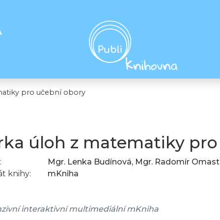
A
atiky pro učební obory
rka úloh z matematiky pro
:
Mgr. Lenka Budínová, Mgr. Radomír Omas
t knihy:
mKniha
zivní interaktivní multimediální mKniha