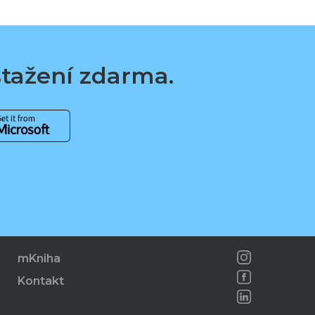
 stažení zdarma.
mKniha
Kontakt