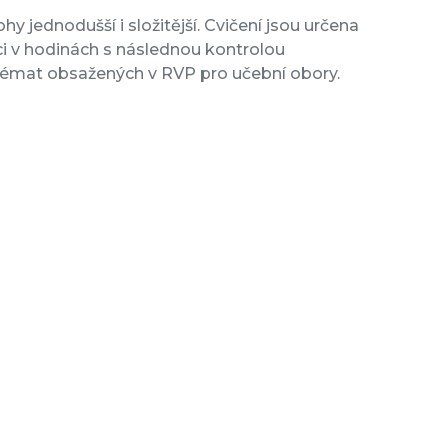
y jednodušší i složitější. Cvičení jsou určena
i v hodinách s následnou kontrolou
 témat obsažených v RVP pro učební obory.