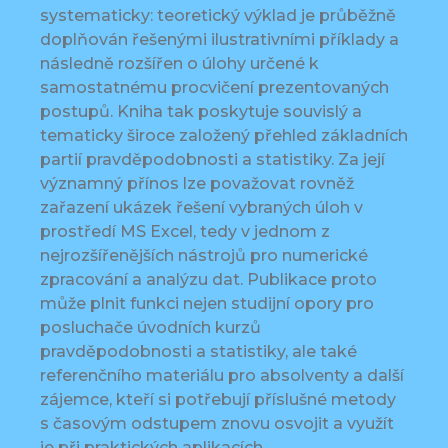
systematicky: teoretický výklad je průběžně
doplňován řešenými ilustrativními příklady a
následně rozšířen o úlohy určené k
samostatnému procvičení prezentovaných
postupů. Kniha tak poskytuje souvislý a
tematicky široce založený přehled základních
partií pravděpodobnosti a statistiky. Za její
významný přínos lze považovat rovněž
zařazení ukázek řešení vybraných úloh v
prostředí MS Excel, tedy v jednom z
nejrozšířenějších nástrojů pro numerické
zpracování a analýzu dat. Publikace proto
může plnit funkci nejen studijní opory pro
posluchače úvodních kurzů
pravděpodobnosti a statistiky, ale také
referenčního materiálu pro absolventy a další
zájemce, kteří si potřebují příslušné metody
s časovým odstupem znovu osvojit a využít
je při praktických aplikacích.