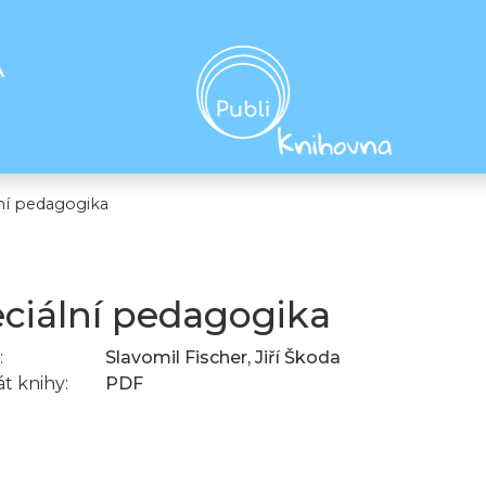
A
ní pedagogika
ciální pedagogika
:
Slavomil Fischer, Jiří Škoda
t knihy:
PDF