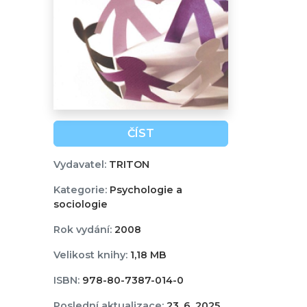
ČÍST
Vydavatel:
TRITON
Kategorie:
Psychologie a
sociologie
Rok vydání:
2008
Velikost knihy:
1,18 MB
ISBN:
978-80-7387-014-0
Poslední aktualizace:
23. 6. 2025