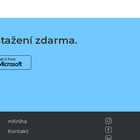
 stažení zdarma.
mKniha
Kontakt