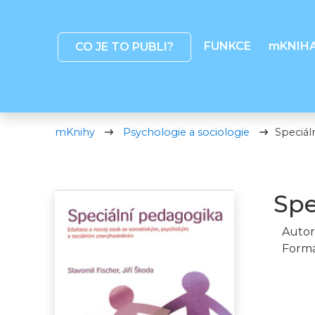
FUNKCE
mKNIH
CO JE TO PUBLI?
mKnihy
Psychologie a sociologie
Speciál
Spe
Autor
Formá