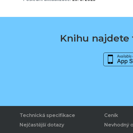
Knihu najdete t
Technická specifikace
Ceník
Nejčastější dotazy
Nevhodný 